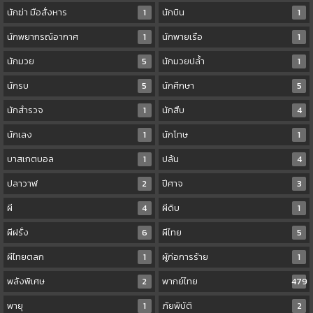
นักฆ่า มือสั่งหาร
1
นักบิน
1
นักพยากรณ์อากาศ
1
นักพายเรือ
1
นักมวย
5
นักมวยปล้ำ
1
นักรบ
5
นักศึกษา
5
นักสำรวจ
1
นักสืบ
4
นักเลง
1
นักโทษ
1
บาสเกตบอล
1
ปล้น
4
ปลาวาฬ
2
ปีศาจ
3
ผี
4
ผีดิบ
1
ผีฝรั่ง
6
ผีไทย
5
ผีไทยตลก
1
ผู้ก่อการร้าย
1
พลังพิเศษ
2
พากย์ไทย
479
พายุ
1
ภัยพิบัติ
2