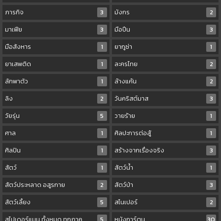
ภารกิจ
3
มังกร
2
มาเฟีย
3
มือปืน
3
มือสังหาร
1
ยากูซ่า
1
ยาเสพติด
1
ละครไทย
2
ลักพาตัว
1
ล้างแค้น
2
ลิง
2
วันคริสต์มาส
3
วัยรุ่น
5
วายร้าย
1
ศาล
1
ศิลปะการต่อสู้
1
ศิลปิน
1
สร้างจากเรื่องจริง
3
สัตว์
1
สัตว์น้ำ
1
สัตว์ประหลาด อสูรกาย
2
สัตว์ป่า
3
สัตว์เลี้ยง
5
สไนเปอร์
2
สไปเดอร์แมน ทั้งหมด ทุกภาค
5
หนังการ์ตูน
30