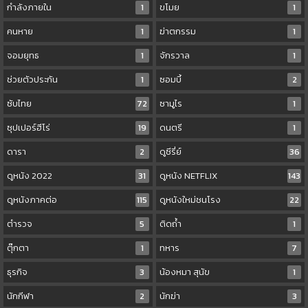
กำลังภายใน
1
ขโมย
1
คนหาย
1
ฆ่าตกรรม
1
จอมยุทธ
1
จักรวาล
1
ช่วยตัวประกัน
1
ซอมบี้
2
ซับไทย
72
ซามูไร
1
ซุปเปอร์ฮีโร่
19
ดนตรี
1
ดารา
2
ดูซีรี่ย์
36
ดูหนัง 2022
31
ดูหนัง NETFLIX
143
ดูหนังภาคต่อ
115
ดูหนังใหม่ชนโรง
22
ตำรวจ
5
ติดถ้ำ
1
ตุ๊กตา
1
ทหาร
7
ธุรกิจ
3
น้องหมา สุนัข
1
นักกีฬา
2
นักฆ่า
3