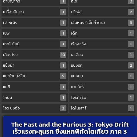
อาชญากร
1
ฮีโร่
2
เครื่องบินตก
1
เจ้าพ่อ
2
เจ้าหญิง
1
เฉินหลง (แจ๊กกี้ ชาน)
3
เชฟ
1
เด็ก
1
เทคโนโลยี
1
เรื่องจริง
1
เสียงโรง
10
เอเลี่ยน
1
แข็งม้า
1
แข่งรถ
2
แนะนำหนังใหม่
5
แมงมุม
1
แม่ชี
1
แวมไพร์
1
โคนัน
1
โจรกรรม
1
โจว ซิงฉือ
2
ไดโนเสาร์
1
The Fast and the Furious 3: Tokyo Drift
เร็วแรงทะลุนรก ซิ่งแหกพิกัดโตเกียว ภาค 3