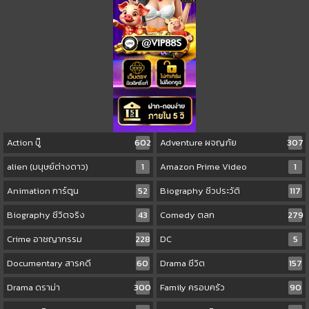
Action บู๊
602
Adventure ผจญภัย
307
alien (มนุษย์ต่างดาว)
1
Amazon Prime Video
1
Animation การ์ตูน
52
Biography ชีวประวัติ
117
Biography ชีวิตจริง
43
Comedy ตลก
279
Crime อาชญากรรม
228
DC
5
Documentary สารคดี
60
Drama ชีวิต
157
Drama ดราม่า
300
Family ครอบครัว
90