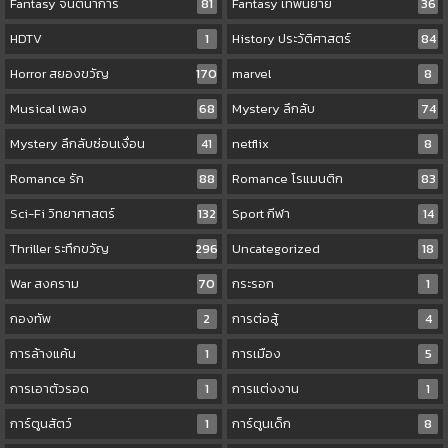
Fantasy จินตนาการ
81
Fantasy เทพนิยาย
36
HDTV
1
History ประวัติศาสตร์
84
Horror สยองขวัญ
170
marvel
8
Musical เพลง
68
Mystery ลึกลับ
74
Mystery ลึกลับซ่อนเงื่อน
41
netflix
8
Romance รัก
88
Romance โรแมนติก
83
Sci-Fi วิทยาศาสตร์
132
Sport กีฬา
14
Thriller ระทึกขวัญ
296
Uncategorized
18
War สงคราม
70
กระรอก
1
กองทัพ
2
การต่อสู้
4
การล้างแค้น
1
การเมือง
5
การเอาตัวรอด
1
การแต่งงาน
1
การ์ตูนสัตว์
1
การ์ตูนเด็ก
8