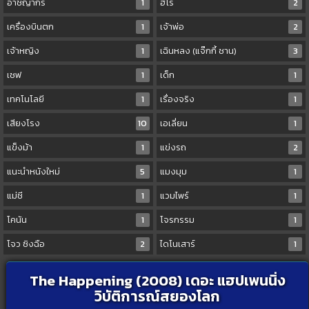
อาชญากร
1
ฮีโร่
2
เครื่องบินตก
1
เจ้าพ่อ
2
เจ้าหญิง
1
เฉินหลง (แจ๊กกี้ ชาน)
3
เชฟ
1
เด็ก
1
เทคโนโลยี
1
เรื่องจริง
1
เสียงโรง
10
เอเลี่ยน
1
แข็งม้า
1
แข่งรถ
2
แนะนำหนังใหม่
5
แมงมุม
1
แม่ชี
1
แวมไพร์
1
โคนัน
1
โจรกรรม
1
โจว ซิงฉือ
2
ไดโนเสาร์
1
The Happening (2008) เดอะ แฮปเพนนิ่ง
วิบัติการณ์สยองโลก