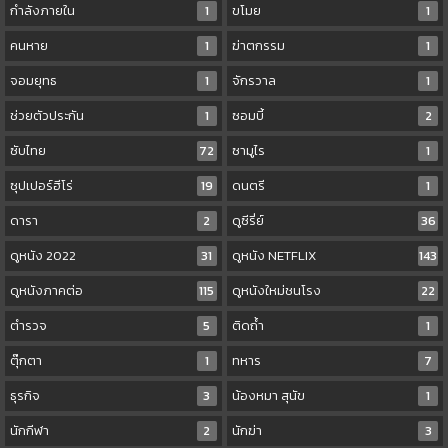
กำลังภายใน
1
ขโมย
1
คนหาย
1
ฆ่าตกรรม
1
จอมยุทธ
1
จักรวาล
1
ช่วยตัวประกัน
1
ซอมบี้
2
ซับไทย
72
ซามูไร
1
ซุปเปอร์ฮีโร่
19
ดนตรี
1
ดารา
2
ดูซีรี่ย์
36
ดูหนัง 2022
31
ดูหนัง NETFLIX
143
ดูหนังภาคต่อ
115
ดูหนังใหม่ชนโรง
22
ตำรวจ
5
ติดถ้ำ
1
ตุ๊กตา
1
ทหาร
7
ธุรกิจ
3
น้องหมา สุนัข
1
นักกีฬา
2
นักฆ่า
3