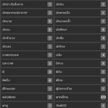
นักฆ่า มือสั่งหาร
1
นักบิน
1
นักพยากรณ์อากาศ
1
นักพายเรือ
1
นักมวย
5
นักมวยปล้ำ
1
นักรบ
5
นักศึกษา
5
นักสำรวจ
1
นักสืบ
4
นักเลง
1
นักโทษ
1
บาสเกตบอล
1
ปล้น
4
ปลาวาฬ
2
ปีศาจ
3
ผี
4
ผีดิบ
1
ผีฝรั่ง
6
ผีไทย
5
ผีไทยตลก
1
ผู้ก่อการร้าย
1
พลังพิเศษ
2
พากย์ไทย
479
พายุ
1
ภัยพิบัติ
2