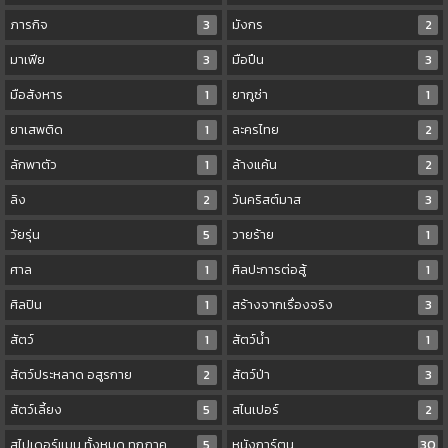
ภารกิจ
3
มังกร
2
มาเฟีย
3
มือปืน
3
มือสังหาร
1
ยากูซ่า
1
ยาเสพติด
1
ละครไทย
2
ลักพาตัว
1
ล้างแค้น
2
ลิง
2
วันคริสต์มาส
3
วัยรุ่น
5
วายร้าย
1
ศาล
1
ศิลปะการต่อสู้
1
ศิลปิน
1
สร้างจากเรื่องจริง
3
สัตว์
1
สัตว์น้ำ
1
สัตว์ประหลาด อสูรกาย
2
สัตว์ป่า
3
สัตว์เลี้ยง
5
สไนเปอร์
2
สไปเดอร์แมน ทั้งหมด ทุกภาค
5
หนังการ์ตูน
30