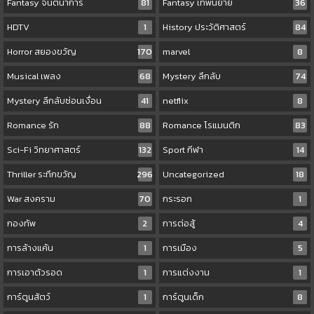
Fantasy จินตนาการ
81
Fantasy เทพนิยาย
36
HDTV
1
History ประวัติศาสตร์
84
Horror สยองขวัญ
170
marvel
8
Musical เพลง
68
Mystery ลึกลับ
74
Mystery ลึกลับซ่อนเงื่อน
41
netflix
8
Romance รัก
88
Romance โรแมนติก
83
Sci-Fi วิทยาศาสตร์
132
Sport กีฬา
14
Thriller ระทึกขวัญ
296
Uncategorized
18
War สงคราม
70
กระรอก
1
กองทัพ
2
การต่อสู้
4
การล้างแค้น
1
การเมือง
5
การเอาตัวรอด
1
การแต่งงาน
1
การ์ตูนสัตว์
1
การ์ตูนเด็ก
8