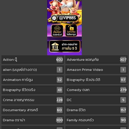
Action บู๊
602
Adventure ผจญภัย
307
alien (มนุษย์ต่างดาว)
1
Amazon Prime Video
1
Animation การ์ตูน
52
Biography ชีวประวัติ
117
Biography ชีวิตจริง
43
Comedy ตลก
279
Crime อาชญากรรม
228
DC
5
Documentary สารคดี
60
Drama ชีวิต
157
Drama ดราม่า
300
Family ครอบครัว
90