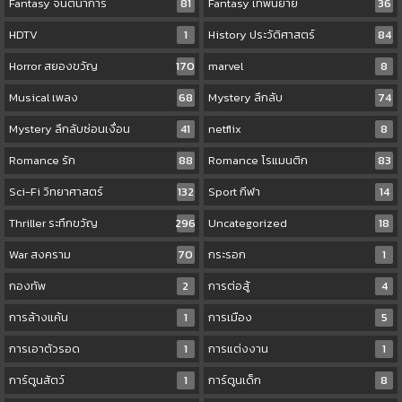
Fantasy จินตนาการ
81
Fantasy เทพนิยาย
36
HDTV
1
History ประวัติศาสตร์
84
Horror สยองขวัญ
170
marvel
8
Musical เพลง
68
Mystery ลึกลับ
74
Mystery ลึกลับซ่อนเงื่อน
41
netflix
8
Romance รัก
88
Romance โรแมนติก
83
Sci-Fi วิทยาศาสตร์
132
Sport กีฬา
14
Thriller ระทึกขวัญ
296
Uncategorized
18
War สงคราม
70
กระรอก
1
กองทัพ
2
การต่อสู้
4
การล้างแค้น
1
การเมือง
5
การเอาตัวรอด
1
การแต่งงาน
1
การ์ตูนสัตว์
1
การ์ตูนเด็ก
8