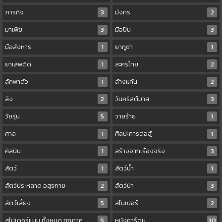
ภารกิจ
3
มังกร
2
มาเฟีย
3
มือปืน
3
มือสังหาร
1
ยากูซ่า
1
ยาเสพติด
1
ละครไทย
2
ลักพาตัว
1
ล้างแค้น
2
ลิง
2
วันคริสต์มาส
3
วัยรุ่น
5
วายร้าย
1
ศาล
1
ศิลปะการต่อสู้
1
ศิลปิน
1
สร้างจากเรื่องจริง
3
สัตว์
1
สัตว์น้ำ
1
สัตว์ประหลาด อสูรกาย
2
สัตว์ป่า
3
สัตว์เลี้ยง
5
สไนเปอร์
2
สไปเดอร์แมน ทั้งหมด ทุกภาค
5
หนังการ์ตูน
30