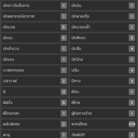
นักฆ่า มือสั่งหาร
1
นักบิน
1
นักพยากรณ์อากาศ
1
นักพายเรือ
1
นักมวย
5
นักมวยปล้ำ
1
นักรบ
5
นักศึกษา
5
นักสำรวจ
1
นักสืบ
4
นักเลง
1
นักโทษ
1
บาสเกตบอล
1
ปล้น
4
ปลาวาฬ
2
ปีศาจ
3
ผี
4
ผีดิบ
1
ผีฝรั่ง
6
ผีไทย
5
ผีไทยตลก
1
ผู้ก่อการร้าย
1
พลังพิเศษ
2
พากย์ไทย
479
พายุ
1
ภัยพิบัติ
2