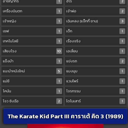
อาชญากร
1
ฮีโร่
2
เครื่องบินตก
1
เจ้าพ่อ
2
เจ้าหญิง
1
เฉินหลง (แจ๊กกี้ ชาน)
3
เชฟ
1
เด็ก
1
เทคโนโลยี
1
เรื่องจริง
1
เสียงโรง
10
เอเลี่ยน
1
แข็งม้า
1
แข่งรถ
2
แนะนำหนังใหม่
5
แมงมุม
1
แม่ชี
1
แวมไพร์
1
โคนัน
1
โจรกรรม
1
โจว ซิงฉือ
2
ไดโนเสาร์
1
The Karate Kid Part III คาราเต้ คิด 3 (1989)