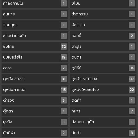
กำลังภายใน
1
ขโมย
1
คนหาย
1
ฆ่าตกรรม
1
จอมยุทธ
1
จักรวาล
1
ช่วยตัวประกัน
1
ซอมบี้
2
ซับไทย
72
ซามูไร
1
ซุปเปอร์ฮีโร่
19
ดนตรี
1
ดารา
2
ดูซีรี่ย์
36
ดูหนัง 2022
31
ดูหนัง NETFLIX
143
ดูหนังภาคต่อ
115
ดูหนังใหม่ชนโรง
22
ตำรวจ
5
ติดถ้ำ
1
ตุ๊กตา
1
ทหาร
7
ธุรกิจ
3
น้องหมา สุนัข
1
นักกีฬา
2
นักฆ่า
3