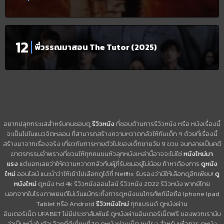
พี่วรรณมาสอน The Tutor (2025)
อยากปลุกกระแสสำหรับคนชอบดู
รีวิวหนัง
ที่ชอบด้านการรีวิวหนัง หรือ หนังเรื่องนี้
จะเป็นไปในแนวจิตหลอน ที่สามารถสร้างความหวาดกลัวให้กับเด็ก ๆ ด้วยที่เรื่องนี้
สร้างมาจากเรื่องจริง เกี่ยวกับการหายตัวไปของเด็กชายวัย 9 ขวบ จนกลายเป็นคดี
ฆาตรกรรมอำพรางที่ชวนให้ทุกคนขนหัวลุกหนังเหล่านี้อาจจะไม่ใช่
หนังใหม่มา
แรง
แต่บอกเลยว่าให้ความหวาดกลัวกับผู้ที่รับชมอยู่ไม่น้อย ถ้าหาต้องการ
ดูหนัง
ใหม่
ออนไลน์ แนะนำว่าให้เข้าไปเลือกดูได้ที่ Netflix รับรองว่ามีให้เลือกดูอีกเพียบ!
ดู
หนังใหม่
ดูหนัง hd 4k รีวิวหนังออนไลน์ รีวิวหนัง 2022 รีวิวหนัง พากย์ไทย
นอกจากในโรงภาพยนต์ไม่เว้นแม้กระทั้งการดูหนังบนโทรศัพท์มือถือ Iphone Ipad
Tablet หรือ Android
รีวิวหนังใหม่
ทุกแบรนด์ ดูหนังผ่าน
อินเตอร์เน็ต UFABET ไม่มีประชาสัมพันธ์ ดูหนังผ่านอินเตอร์เน็ตฟรี ของพวกเรานับ
ว่าเป็นหนึ่งในตัวเลือกที่ดีเยี่ยมที่สุด ดูหนังผ่านเน็ต ชนโรง สำหรับเพื่อการ ดูหนัง