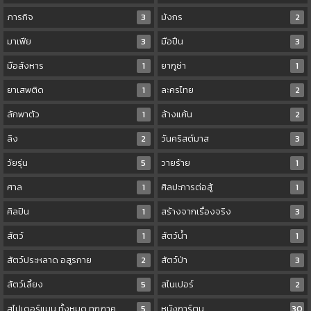
ภารกิจ
3
มังกร
2
มาเฟีย
3
มือปืน
3
มือสังหาร
1
ยากูซ่า
1
ยาเสพติด
1
ละครไทย
2
ลักพาตัว
1
ล้างแค้น
2
ลิง
2
วันคริสต์มาส
3
วัยรุ่น
5
วายร้าย
1
ศาล
1
ศิลปะการต่อสู้
1
ศิลปิน
1
สร้างจากเรื่องจริง
3
สัตว์
1
สัตว์น้ำ
1
สัตว์ประหลาด อสูรกาย
2
สัตว์ป่า
3
สัตว์เลี้ยง
5
สไนเปอร์
2
สไปเดอร์แมน ทั้งหมด ทุกภาค
5
หนังการ์ตูน
30