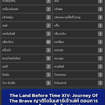
อาชญากร
1
ฮีโร่
2
เครื่องบินตก
1
เจ้าพ่อ
2
เจ้าหญิง
1
เฉินหลง (แจ๊กกี้ ชาน)
3
เชฟ
1
เด็ก
1
เทคโนโลยี
1
เรื่องจริง
1
เสียงโรง
10
เอเลี่ยน
1
แข็งม้า
1
แข่งรถ
2
แนะนำหนังใหม่
5
แมงมุม
1
แม่ชี
1
แวมไพร์
1
โคนัน
1
โจรกรรม
1
โจว ซิงฉือ
2
ไดโนเสาร์
1
The Land Before Time XIV: Journey Of
The Brave ญาติไดโนเสาร์เจ้าเล่ห์ ตอนการ