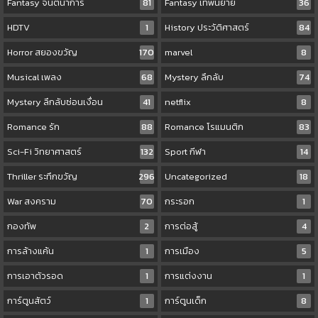
Fantasy จินตนาการ
81
Fantasy เทพนิยาย
36
HDTV
1
History ประวัติศาสตร์
84
Horror สยองขวัญ
170
marvel
8
Musical เพลง
68
Mystery ลึกลับ
74
Mystery ลึกลับซ่อนเงื่อน
41
netflix
8
Romance รัก
88
Romance โรแมนติก
83
Sci-Fi วิทยาศาสตร์
132
Sport กีฬา
14
Thriller ระทึกขวัญ
296
Uncategorized
18
War สงคราม
70
กระรอก
1
กองทัพ
2
การต่อสู้
4
การล้างแค้น
1
การเมือง
5
การเอาตัวรอด
1
การแต่งงาน
1
การ์ตูนสัตว์
1
การ์ตูนเด็ก
8