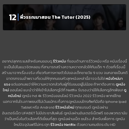
พี่วรรณมาสอน The Tutor (2025)
อยากปลุกกระแสสำหรับคนชอบดู
รีวิวหนัง
ที่ชอบด้านการรีวิวหนัง หรือ หนังเรื่องนี้
จะเป็นไปในแนวจิตหลอน ที่สามารถสร้างความหวาดกลัวให้กับเด็ก ๆ ด้วยที่เรื่องนี้
สร้างมาจากเรื่องจริง เกี่ยวกับการหายตัวไปของเด็กชายวัย 9 ขวบ จนกลายเป็นคดี
ฆาตรกรรมอำพรางที่ชวนให้ทุกคนขนหัวลุกหนังเหล่านี้อาจจะไม่ใช่
หนังใหม่มา
แรง
แต่บอกเลยว่าให้ความหวาดกลัวกับผู้ที่รับชมอยู่ไม่น้อย ถ้าหาต้องการ
ดูหนัง
ใหม่
ออนไลน์ แนะนำว่าให้เข้าไปเลือกดูได้ที่ Netflix รับรองว่ามีให้เลือกดูอีกเพียบ!
ดู
หนังใหม่
ดูหนัง hd 4k รีวิวหนังออนไลน์ รีวิวหนัง 2022 รีวิวหนัง พากย์ไทย
นอกจากในโรงภาพยนต์ไม่เว้นแม้กระทั้งการดูหนังบนโทรศัพท์มือถือ Iphone Ipad
Tablet หรือ Android
รีวิวหนังใหม่
ทุกแบรนด์ ดูหนังผ่าน
อินเตอร์เน็ต UFABET ไม่มีประชาสัมพันธ์ ดูหนังผ่านอินเตอร์เน็ตฟรี ของพวกเรานับ
ว่าเป็นหนึ่งในตัวเลือกที่ดีเยี่ยมที่สุด ดูหนังผ่านเน็ต ชนโรง สำหรับเพื่อการ ดูหนัง
ใหม่ปัจจุบันฟรีไม่กระตุก
รีวิวหนัง Netflix
ด้วยความคมชัดระดับ HD