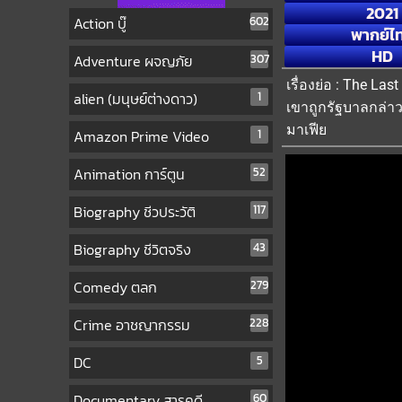
2021
Action บู๊
602
พากย์ไ
HD
Adventure ผจญภัย
307
เรื่องย่อ : The La
alien (มนุษย์ต่างดาว)
1
เขาถูกรัฐบาลกล่า
มาเฟีย
Amazon Prime Video
1
Animation การ์ตูน
52
Biography ชีวประวัติ
117
Biography ชีวิตจริง
43
Comedy ตลก
279
Crime อาชญากรรม
228
DC
5
Documentary สารคดี
60