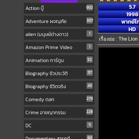
5.7
Action บู๊
602
1998
Adventure ผจญภัย
307
พากย์ไ
HD
alien (มนุษย์ต่างดาว)
1
เรื่องย่อ : The Li
Amazon Prime Video
1
Animation การ์ตูน
52
Biography ชีวประวัติ
117
Biography ชีวิตจริง
43
Comedy ตลก
279
Crime อาชญากรรม
228
DC
5
Documentary สารคดี
60