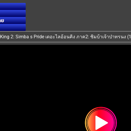
ทย
on King 2: Simba s Pride เดอะไลอ้อนคิง ภาค2: ซิมบ้าเจ้าป่าทรนง (