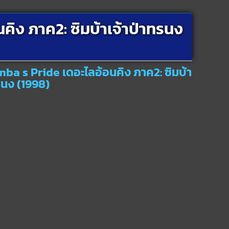
คิง ภาค2: ซิมบ้าเจ้าป่าทรนง
mba s Pride เดอะไลอ้อนคิง ภาค2: ซิมบ้า
รนง (1998)