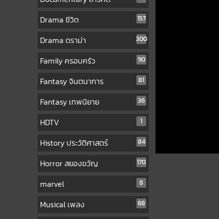
Drama ชีวิต
157
Drama ดราม่า
300
Family ครอบครัว
90
Fantasy จินตนาการ
81
Fantasy เทพนิยาย
36
HDTV
1
History ประวัติศาสตร์
84
Horror สยองขวัญ
170
marvel
8
Musical เพลง
68