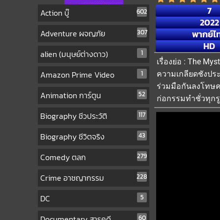
7
Action บู๊
602
2022
Adventure ผจญภัย
307
พากย์ไ
HD
alien (มนุษย์ต่างดาว)
1
เรื่องย่อ : The My
Amazon Prime Video
1
ความเกลียดชังประ
ร่วมมือกันลงโทษคนช
Animation การ์ตูน
52
ก่อกรรมทำชั่วทุก
Biography ชีวประวัติ
117
Biography ชีวิตจริง
43
Comedy ตลก
279
Crime อาชญากรรม
228
DC
5
Documentary สารคดี
60