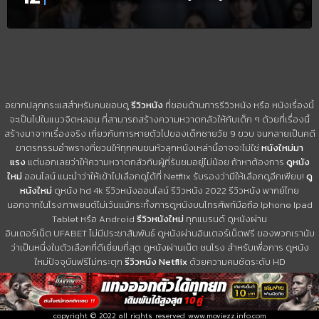
อยากปลุกกระแสสำหรับคนชอบดู
รีวิวหนัง
ที่ชอบด้านการรีวิวหนัง หรือ หนังเรื่องนี้
จะเป็นไปในแนวจิตหลอน ที่สามารถสร้างความหวาดกลัวให้กับเด็ก ๆ ด้วยที่เรื่องนี้
สร้างมาจากเรื่องจริง เกี่ยวกับการหายตัวไปของเด็กชายวัย 9 ขวบ จนกลายเป็นคดี
ฆาตรกรรมอำพรางที่ชวนให้ทุกคนขนหัวลุกหนังเหล่านี้อาจจะไม่ใช่
หนังใหม่มา
แรง
แต่บอกเลยว่าให้ความหวาดกลัวกับผู้ที่รับชมอยู่ไม่น้อย ถ้าหาต้องการ
ดูหนัง
ใหม่
ออนไลน์ แนะนำว่าให้เข้าไปเลือกดูได้ที่ Netflix รับรองว่ามีให้เลือกดูอีกเพียบ!
ดู
หนังใหม่
ดูหนัง hd 4k รีวิวหนังออนไลน์ รีวิวหนัง 2022 รีวิวหนัง พากย์ไทย
นอกจากในโรงภาพยนต์ไม่เว้นแม้กระทั้งการดูหนังบนโทรศัพท์มือถือ Iphone Ipad
Tablet หรือ Android
รีวิวหนังใหม่
ทุกแบรนด์ ดูหนังผ่าน
อินเตอร์เน็ต UFABET ไม่มีประชาสัมพันธ์ ดูหนังผ่านอินเตอร์เน็ตฟรี ของพวกเรานับ
ว่าเป็นหนึ่งในตัวเลือกที่ดีเยี่ยมที่สุด ดูหนังผ่านเน็ต ชนโรง สำหรับเพื่อการ ดูหนัง
ใหม่ปัจจุบันฟรีไม่กระตุก
รีวิวหนัง Netflix
ด้วยความคมชัดระดับ HD
copyright © 2022 all rights reserved
www.moviezz.info.com