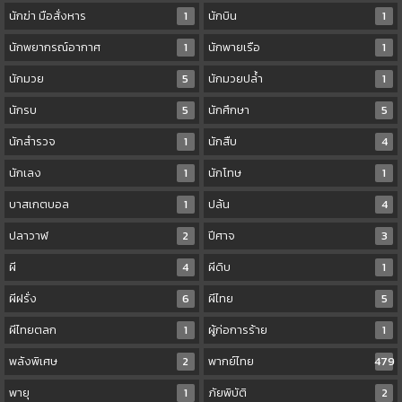
นักฆ่า มือสั่งหาร
1
นักบิน
1
นักพยากรณ์อากาศ
1
นักพายเรือ
1
นักมวย
5
นักมวยปล้ำ
1
นักรบ
5
นักศึกษา
5
นักสำรวจ
1
นักสืบ
4
นักเลง
1
นักโทษ
1
บาสเกตบอล
1
ปล้น
4
ปลาวาฬ
2
ปีศาจ
3
ผี
4
ผีดิบ
1
ผีฝรั่ง
6
ผีไทย
5
ผีไทยตลก
1
ผู้ก่อการร้าย
1
พลังพิเศษ
2
พากย์ไทย
479
พายุ
1
ภัยพิบัติ
2