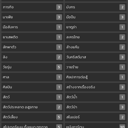
ภารกิจ
3
มังกร
2
มาเฟีย
3
มือปืน
3
มือสังหาร
1
ยากูซ่า
1
ยาเสพติด
1
ละครไทย
2
ลักพาตัว
1
ล้างแค้น
2
ลิง
2
วันคริสต์มาส
3
วัยรุ่น
5
วายร้าย
1
ศาล
1
ศิลปะการต่อสู้
1
ศิลปิน
1
สร้างจากเรื่องจริง
3
สัตว์
1
สัตว์น้ำ
1
สัตว์ประหลาด อสูรกาย
2
สัตว์ป่า
3
สัตว์เลี้ยง
5
สไนเปอร์
2
สไปเดอร์แมน ทั้งหมด ทุกภาค
5
หนังการ์ตูน
30