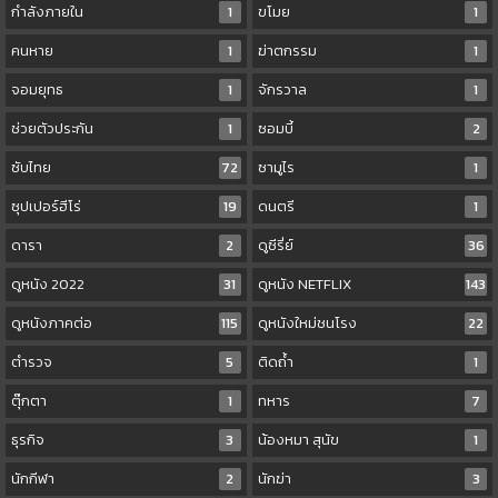
กำลังภายใน
1
ขโมย
1
คนหาย
1
ฆ่าตกรรม
1
จอมยุทธ
1
จักรวาล
1
ช่วยตัวประกัน
1
ซอมบี้
2
ซับไทย
72
ซามูไร
1
ซุปเปอร์ฮีโร่
19
ดนตรี
1
ดารา
2
ดูซีรี่ย์
36
ดูหนัง 2022
31
ดูหนัง NETFLIX
143
ดูหนังภาคต่อ
115
ดูหนังใหม่ชนโรง
22
ตำรวจ
5
ติดถ้ำ
1
ตุ๊กตา
1
ทหาร
7
ธุรกิจ
3
น้องหมา สุนัข
1
นักกีฬา
2
นักฆ่า
3