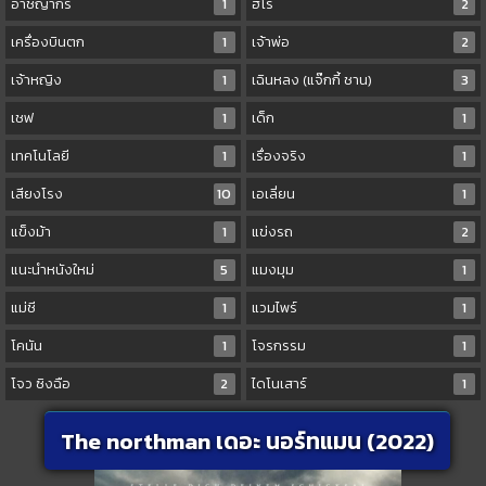
อาชญากร
1
ฮีโร่
2
เครื่องบินตก
1
เจ้าพ่อ
2
เจ้าหญิง
1
เฉินหลง (แจ๊กกี้ ชาน)
3
เชฟ
1
เด็ก
1
เทคโนโลยี
1
เรื่องจริง
1
เสียงโรง
10
เอเลี่ยน
1
แข็งม้า
1
แข่งรถ
2
แนะนำหนังใหม่
5
แมงมุม
1
แม่ชี
1
แวมไพร์
1
โคนัน
1
โจรกรรม
1
โจว ซิงฉือ
2
ไดโนเสาร์
1
The northman เดอะ นอร์ทแมน (2022)