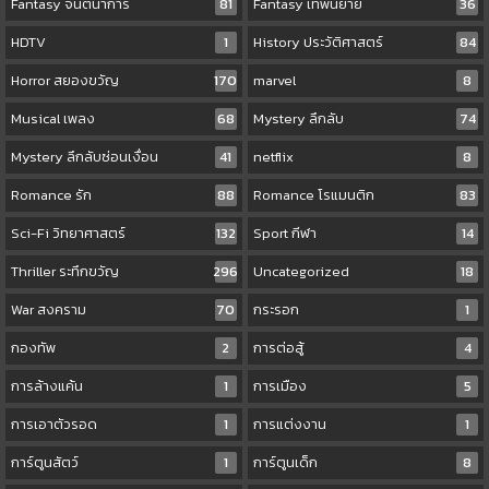
Fantasy จินตนาการ
81
Fantasy เทพนิยาย
36
HDTV
1
History ประวัติศาสตร์
84
Horror สยองขวัญ
170
marvel
8
Musical เพลง
68
Mystery ลึกลับ
74
Mystery ลึกลับซ่อนเงื่อน
41
netflix
8
Romance รัก
88
Romance โรแมนติก
83
Sci-Fi วิทยาศาสตร์
132
Sport กีฬา
14
Thriller ระทึกขวัญ
296
Uncategorized
18
War สงคราม
70
กระรอก
1
กองทัพ
2
การต่อสู้
4
การล้างแค้น
1
การเมือง
5
การเอาตัวรอด
1
การแต่งงาน
1
การ์ตูนสัตว์
1
การ์ตูนเด็ก
8