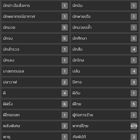
นักฆ่า มือสั่งหาร
1
นักบิน
1
นักพยากรณ์อากาศ
1
นักพายเรือ
1
นักมวย
5
นักมวยปล้ำ
1
นักรบ
5
นักศึกษา
5
นักสำรวจ
1
นักสืบ
4
นักเลง
1
นักโทษ
1
บาสเกตบอล
1
ปล้น
4
ปลาวาฬ
2
ปีศาจ
3
ผี
4
ผีดิบ
1
ผีฝรั่ง
6
ผีไทย
5
ผีไทยตลก
1
ผู้ก่อการร้าย
1
พลังพิเศษ
2
พากย์ไทย
479
พายุ
1
ภัยพิบัติ
2