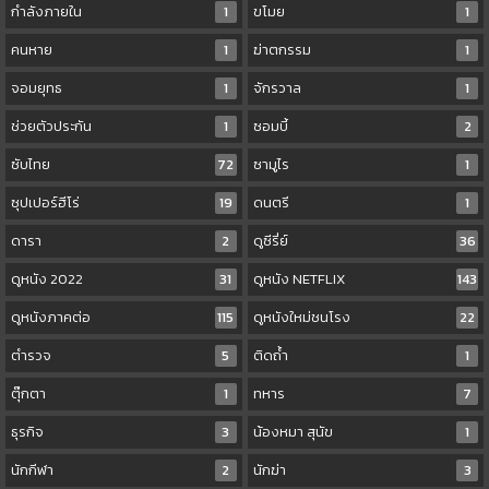
กำลังภายใน
1
ขโมย
1
คนหาย
1
ฆ่าตกรรม
1
จอมยุทธ
1
จักรวาล
1
ช่วยตัวประกัน
1
ซอมบี้
2
ซับไทย
72
ซามูไร
1
ซุปเปอร์ฮีโร่
19
ดนตรี
1
ดารา
2
ดูซีรี่ย์
36
ดูหนัง 2022
31
ดูหนัง NETFLIX
143
ดูหนังภาคต่อ
115
ดูหนังใหม่ชนโรง
22
ตำรวจ
5
ติดถ้ำ
1
ตุ๊กตา
1
ทหาร
7
ธุรกิจ
3
น้องหมา สุนัข
1
นักกีฬา
2
นักฆ่า
3