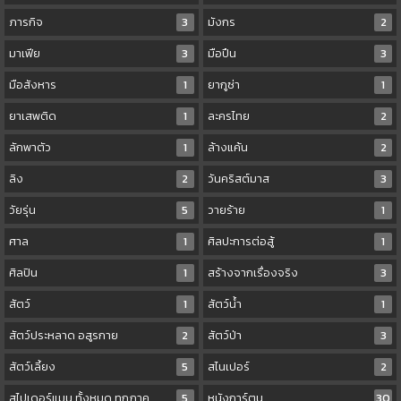
ภารกิจ
3
มังกร
2
มาเฟีย
3
มือปืน
3
มือสังหาร
1
ยากูซ่า
1
ยาเสพติด
1
ละครไทย
2
ลักพาตัว
1
ล้างแค้น
2
ลิง
2
วันคริสต์มาส
3
วัยรุ่น
5
วายร้าย
1
ศาล
1
ศิลปะการต่อสู้
1
ศิลปิน
1
สร้างจากเรื่องจริง
3
สัตว์
1
สัตว์น้ำ
1
สัตว์ประหลาด อสูรกาย
2
สัตว์ป่า
3
สัตว์เลี้ยง
5
สไนเปอร์
2
สไปเดอร์แมน ทั้งหมด ทุกภาค
5
หนังการ์ตูน
30