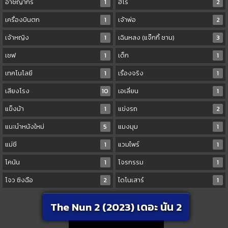
อาชญากร
1
ฮีโร่
2
เครื่องบินตก
1
เจ้าพ่อ
2
เจ้าหญิง
1
เฉินหลง (แจ๊กกี้ ชาน)
3
เชฟ
1
เด็ก
1
เทคโนโลยี
1
เรื่องจริง
1
เสียงโรง
10
เอเลี่ยน
1
แข็งม้า
1
แข่งรถ
2
แนะนำหนังใหม่
5
แมงมุม
1
แม่ชี
1
แวมไพร์
1
โคนัน
1
โจรกรรม
1
โจว ซิงฉือ
2
ไดโนเสาร์
1
The Nun 2 (2023) เดอะ นัน 2