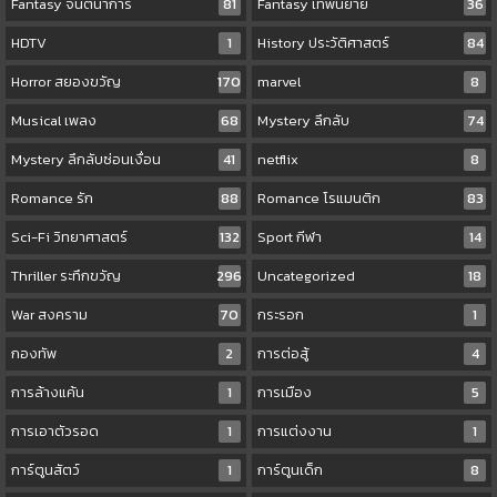
Fantasy จินตนาการ
81
Fantasy เทพนิยาย
36
HDTV
1
History ประวัติศาสตร์
84
Horror สยองขวัญ
170
marvel
8
Musical เพลง
68
Mystery ลึกลับ
74
Mystery ลึกลับซ่อนเงื่อน
41
netflix
8
Romance รัก
88
Romance โรแมนติก
83
Sci-Fi วิทยาศาสตร์
132
Sport กีฬา
14
Thriller ระทึกขวัญ
296
Uncategorized
18
War สงคราม
70
กระรอก
1
กองทัพ
2
การต่อสู้
4
การล้างแค้น
1
การเมือง
5
การเอาตัวรอด
1
การแต่งงาน
1
การ์ตูนสัตว์
1
การ์ตูนเด็ก
8