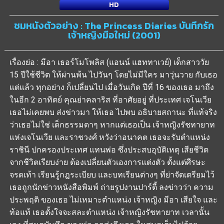
HD
ชมหนังตัวอย่าง : The Princess Diaries บันทึกรัก
เจ้าหญิงมือใหม่ (2001)
เรื่องย่อ : มีอา เธอร์โมโพลิส (แอนน์ แฮททาเวย์) เด็กสาววัย
15 ปีใช้ชีวิต ให้ผ่านพ้น ไปวันๆ โดยไม่มีใคร มาวุ่นวาย กับเธอ
แต่แล้ว ทุกอย่าง ก็เปลี่ยนไป เมื่อวันเกิด ปีที่ 16 ของเธอ มาถึง
ในอีก 2 อาทิตย์ คุณย่าคลาริส ที่อาศัยอยู่ ที่ประเทศ เจโนเวีย
เธอไม่เคยพบ ส่งข่าวมา ให้เธอ ไปพบ อธิบายสถานะ ที่แท้จริง
ว่าเธอไม่ใช่ เด็กธรรมดาๆ หากแต่เธอเป็น เจ้าหญิงรัชทายาท
แห่งเจโนเวีย และราชวงศ์ หวังว่าอนาคต เธอจะรับตำแหน่ง
ราชินี ปกครองประเทศ แทนพ่อ ซึ่งประสบอุบัติเหตุ เสียชีวิต
จากชีวิตเรียบง่าย ต้องเปลี่ยนตัวเองการแต่งตัว ตั้งแต่ศีรษะ
จรดเท้า เรียนรู้กฎระเบียบ และบทเรียนต่างๆ ที่ย่าจัดเตรียมไว้
เธอถูกนักข่าวหนังสือพิมพ์ ถ่ายรูปงานปาร์ตี้ ลงข่าวว่า ความ
ประพฤติ ของเธอ ไม่เหมาะตำแหน่ง เจ้าหญิง มีอา เสียใจ และ
ท้อแท้ เธอตั้งใจจะสละตำแหน่ง เจ้าหญิงรัชทายาท เวลานั้น