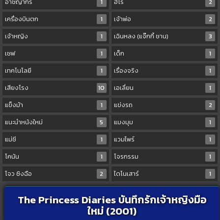
อาชญากร
1
ฮีโร่
2
เครื่องบินตก
1
เจ้าพ่อ
2
เจ้าหญิง
1
เฉินหลง (แจ๊กกี้ ชาน)
3
เชฟ
1
เด็ก
1
เทคโนโลยี
1
เรื่องจริง
1
เสียงโรง
10
เอเลี่ยน
1
แข็งม้า
1
แข่งรถ
2
แนะนำหนังใหม่
5
แมงมุม
1
แม่ชี
1
แวมไพร์
1
โคนัน
1
โจรกรรม
1
โจว ซิงฉือ
2
ไดโนเสาร์
1
The Princess Diaries บันทึกรักเจ้าหญิงมือ
ใหม่ (2001)