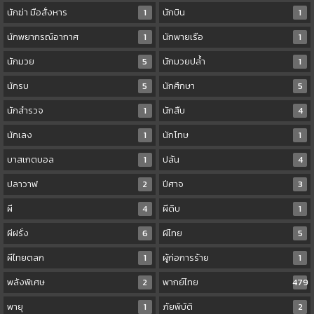
นักฆ่า มือสั่งหาร
1
นักบิน
1
นักพยากรณ์อากาศ
1
นักพายเรือ
1
นักมวย
5
นักมวยปล้ำ
1
นักรบ
5
นักศึกษา
5
นักสำรวจ
1
นักสืบ
4
นักเลง
1
นักโทษ
1
บาสเกตบอล
1
ปล้น
4
ปลาวาฬ
2
ปีศาจ
3
ผี
4
ผีดิบ
1
ผีฝรั่ง
6
ผีไทย
5
ผีไทยตลก
1
ผู้ก่อการร้าย
1
พลังพิเศษ
2
พากย์ไทย
479
พายุ
1
ภัยพิบัติ
2