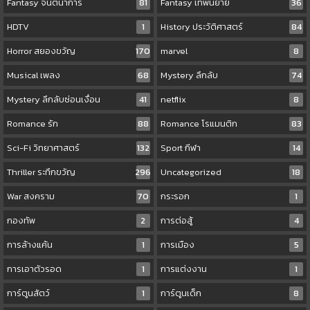
Fantasy จินตนาการ
81
Fantasy เทพนิยาย
36
HDTV
1
History ประวัติศาสตร์
84
Horror สยองขวัญ
170
marvel
8
Musical เพลง
68
Mystery ลึกลับ
74
Mystery ลึกลับซ่อนเงื่อน
41
netflix
8
Romance รัก
88
Romance โรแมนติก
83
Sci-Fi วิทยาศาสตร์
132
Sport กีฬา
14
Thriller ระทึกขวัญ
296
Uncategorized
18
War สงคราม
70
กระรอก
1
กองทัพ
2
การต่อสู้
4
การล้างแค้น
1
การเมือง
5
การเอาตัวรอด
1
การแต่งงาน
1
การ์ตูนสัตว์
1
การ์ตูนเด็ก
8