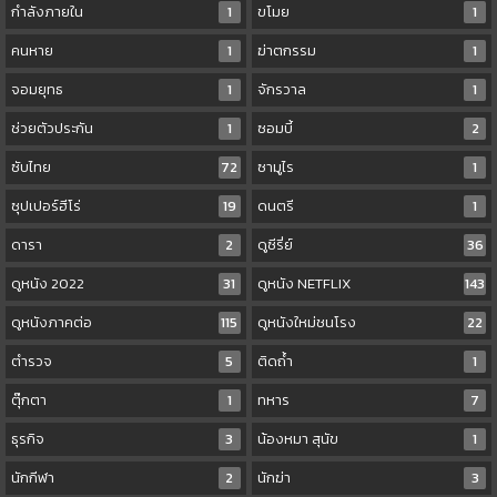
กำลังภายใน
1
ขโมย
1
คนหาย
1
ฆ่าตกรรม
1
จอมยุทธ
1
จักรวาล
1
ช่วยตัวประกัน
1
ซอมบี้
2
ซับไทย
72
ซามูไร
1
ซุปเปอร์ฮีโร่
19
ดนตรี
1
ดารา
2
ดูซีรี่ย์
36
ดูหนัง 2022
31
ดูหนัง NETFLIX
143
ดูหนังภาคต่อ
115
ดูหนังใหม่ชนโรง
22
ตำรวจ
5
ติดถ้ำ
1
ตุ๊กตา
1
ทหาร
7
ธุรกิจ
3
น้องหมา สุนัข
1
นักกีฬา
2
นักฆ่า
3