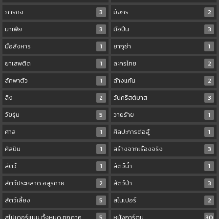
ภารกิจ
3
มังกร
2
มาเฟีย
3
มือปืน
3
มือสังหาร
1
ยากูซ่า
1
ยาเสพติด
1
ละครไทย
2
ลักพาตัว
1
ล้างแค้น
2
ลิง
2
วันคริสต์มาส
3
วัยรุ่น
5
วายร้าย
1
ศาล
1
ศิลปะการต่อสู้
1
ศิลปิน
1
สร้างจากเรื่องจริง
3
สัตว์
1
สัตว์น้ำ
1
สัตว์ประหลาด อสูรกาย
2
สัตว์ป่า
3
สัตว์เลี้ยง
5
สไนเปอร์
2
สไปเดอร์แมน ทั้งหมด ทุกภาค
5
หนังการ์ตูน
30