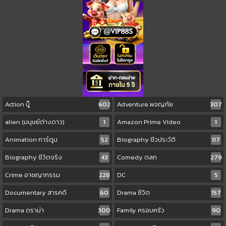
Action บู๊
602
Adventure ผจญภัย
307
alien (มนุษย์ต่างดาว)
1
Amazon Prime Video
1
Animation การ์ตูน
52
Biography ชีวประวัติ
117
Biography ชีวิตจริง
43
Comedy ตลก
279
Crime อาชญากรรม
228
DC
5
Documentary สารคดี
60
Drama ชีวิต
157
Drama ดราม่า
300
Family ครอบครัว
90