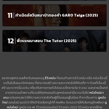
กำเนิดอัศวินหมาป่าทองคำ GARO Taiga (2025)
พี่วรรณมาสอน The Tutor (2025)
อยากปลุกกระแสสำหรับคนชอบดู
รีวิวหนัง
ที่ชอบด้านการรีวิวหนัง หรือ หนังเรื่องนี้
จะเป็นไปในแนวจิตหลอน ที่สามารถสร้างความหวาดกลัวให้กับเด็ก ๆ ด้วยที่เรื่องนี้
สร้างมาจากเรื่องจริง เกี่ยวกับการหายตัวไปของเด็กชายวัย 9 ขวบ จนกลายเป็นคดี
ฆาตรกรรมอำพรางที่ชวนให้ทุกคนขนหัวลุกหนังเหล่านี้อาจจะไม่ใช่
หนังใหม่มา
แรง
แต่บอกเลยว่าให้ความหวาดกลัวกับผู้ที่รับชมอยู่ไม่น้อย ถ้าหาต้องการ
ดูหนัง
ใหม่
ออนไลน์ แนะนำว่าให้เข้าไปเลือกดูได้ที่ Netflix รับรองว่ามีให้เลือกดูอีกเพียบ!
ดู
หนังใหม่
ดูหนัง hd 4k รีวิวหนังออนไลน์ รีวิวหนัง 2022 รีวิวหนัง พากย์ไทย