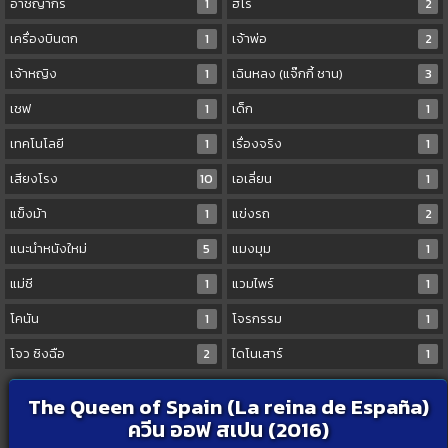
อาชญากร
1
ฮีโร่
2
เครื่องบินตก
1
เจ้าพ่อ
2
เจ้าหญิง
1
เฉินหลง (แจ๊กกี้ ชาน)
3
เชฟ
1
เด็ก
1
เทคโนโลยี
1
เรื่องจริง
1
เสียงโรง
10
เอเลี่ยน
1
แข็งม้า
1
แข่งรถ
2
แนะนำหนังใหม่
5
แมงมุม
1
แม่ชี
1
แวมไพร์
1
โคนัน
1
โจรกรรม
1
โจว ซิงฉือ
2
ไดโนเสาร์
1
The Queen of Spain (La reina de España)
ควีน ออฟ สเปน (2016)