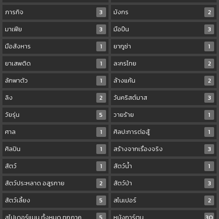
ภารกิจ
3
มังกร
2
มาเฟีย
3
มือปืน
3
มือสังหาร
1
ยากูซ่า
1
ยาเสพติด
1
ละครไทย
2
ลักพาตัว
1
ล้างแค้น
2
ลิง
2
วันคริสต์มาส
3
วัยรุ่น
5
วายร้าย
1
ศาล
1
ศิลปะการต่อสู้
1
ศิลปิน
1
สร้างจากเรื่องจริง
3
สัตว์
1
สัตว์น้ำ
1
สัตว์ประหลาด อสูรกาย
2
สัตว์ป่า
3
สัตว์เลี้ยง
5
สไนเปอร์
2
สไปเดอร์แมน ทั้งหมด ทุกภาค
5
หนังการ์ตูน
30