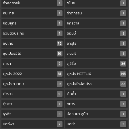
กำลังภายใน
1
ขโมย
1
คนหาย
1
ฆ่าตกรรม
1
จอมยุทธ
1
จักรวาล
1
ช่วยตัวประกัน
1
ซอมบี้
2
ซับไทย
72
ซามูไร
1
ซุปเปอร์ฮีโร่
19
ดนตรี
1
ดารา
2
ดูซีรี่ย์
36
ดูหนัง 2022
31
ดูหนัง NETFLIX
143
ดูหนังภาคต่อ
115
ดูหนังใหม่ชนโรง
22
ตำรวจ
5
ติดถ้ำ
1
ตุ๊กตา
1
ทหาร
7
ธุรกิจ
3
น้องหมา สุนัข
1
นักกีฬา
2
นักฆ่า
3