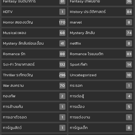
Fantasy จินตนาการ
81
Fantasy เทพนิยาย
36
HDTV
1
History ประวัติศาสตร์
84
Horror สยองขวัญ
170
marvel
8
Musical เพลง
68
Mystery ลึกลับ
74
Mystery ลึกลับซ่อนเงื่อน
41
netflix
8
Romance รัก
88
Romance โรแมนติก
83
Sci-Fi วิทยาศาสตร์
132
Sport กีฬา
14
Thriller ระทึกขวัญ
296
Uncategorized
18
War สงคราม
70
กระรอก
1
กองทัพ
2
การต่อสู้
4
การล้างแค้น
1
การเมือง
5
การเอาตัวรอด
1
การแต่งงาน
1
การ์ตูนสัตว์
1
การ์ตูนเด็ก
8