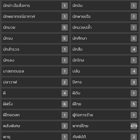
นักฆ่า มือสั่งหาร
1
นักบิน
1
นักพยากรณ์อากาศ
1
นักพายเรือ
1
นักมวย
5
นักมวยปล้ำ
1
นักรบ
5
นักศึกษา
5
นักสำรวจ
1
นักสืบ
4
นักเลง
1
นักโทษ
1
บาสเกตบอล
1
ปล้น
4
ปลาวาฬ
2
ปีศาจ
3
ผี
4
ผีดิบ
1
ผีฝรั่ง
6
ผีไทย
5
ผีไทยตลก
1
ผู้ก่อการร้าย
1
พลังพิเศษ
2
พากย์ไทย
479
พายุ
1
ภัยพิบัติ
2