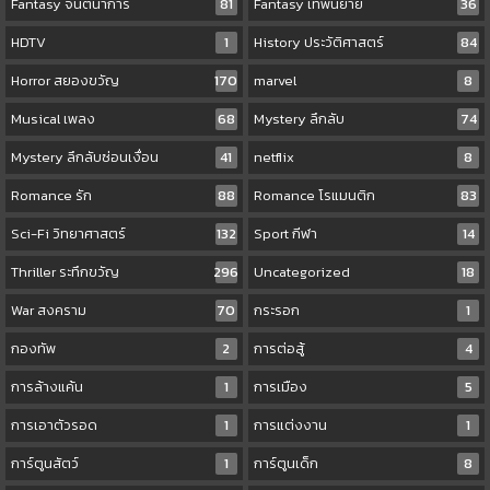
Fantasy จินตนาการ
81
Fantasy เทพนิยาย
36
HDTV
1
History ประวัติศาสตร์
84
Horror สยองขวัญ
170
marvel
8
Musical เพลง
68
Mystery ลึกลับ
74
Mystery ลึกลับซ่อนเงื่อน
41
netflix
8
Romance รัก
88
Romance โรแมนติก
83
Sci-Fi วิทยาศาสตร์
132
Sport กีฬา
14
Thriller ระทึกขวัญ
296
Uncategorized
18
War สงคราม
70
กระรอก
1
กองทัพ
2
การต่อสู้
4
การล้างแค้น
1
การเมือง
5
การเอาตัวรอด
1
การแต่งงาน
1
การ์ตูนสัตว์
1
การ์ตูนเด็ก
8