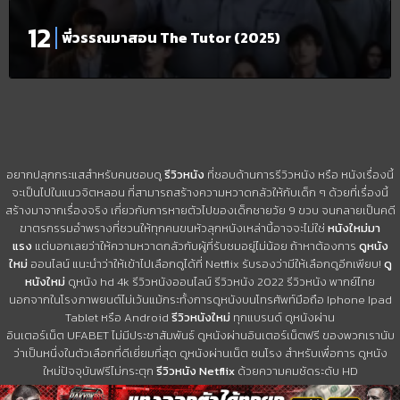
พี่วรรณมาสอน The Tutor (2025)
อยากปลุกกระแสสำหรับคนชอบดู
รีวิวหนัง
ที่ชอบด้านการรีวิวหนัง หรือ หนังเรื่องนี้
จะเป็นไปในแนวจิตหลอน ที่สามารถสร้างความหวาดกลัวให้กับเด็ก ๆ ด้วยที่เรื่องนี้
สร้างมาจากเรื่องจริง เกี่ยวกับการหายตัวไปของเด็กชายวัย 9 ขวบ จนกลายเป็นคดี
ฆาตรกรรมอำพรางที่ชวนให้ทุกคนขนหัวลุกหนังเหล่านี้อาจจะไม่ใช่
หนังใหม่มา
แรง
แต่บอกเลยว่าให้ความหวาดกลัวกับผู้ที่รับชมอยู่ไม่น้อย ถ้าหาต้องการ
ดูหนัง
ใหม่
ออนไลน์ แนะนำว่าให้เข้าไปเลือกดูได้ที่ Netflix รับรองว่ามีให้เลือกดูอีกเพียบ!
ดู
หนังใหม่
ดูหนัง hd 4k รีวิวหนังออนไลน์ รีวิวหนัง 2022 รีวิวหนัง พากย์ไทย
นอกจากในโรงภาพยนต์ไม่เว้นแม้กระทั้งการดูหนังบนโทรศัพท์มือถือ Iphone Ipad
Tablet หรือ Android
รีวิวหนังใหม่
ทุกแบรนด์ ดูหนังผ่าน
อินเตอร์เน็ต UFABET ไม่มีประชาสัมพันธ์ ดูหนังผ่านอินเตอร์เน็ตฟรี ของพวกเรานับ
ว่าเป็นหนึ่งในตัวเลือกที่ดีเยี่ยมที่สุด ดูหนังผ่านเน็ต ชนโรง สำหรับเพื่อการ ดูหนัง
ใหม่ปัจจุบันฟรีไม่กระตุก
รีวิวหนัง Netflix
ด้วยความคมชัดระดับ HD