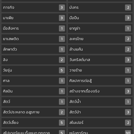
ภารกิจ
3
มังกร
2
มาเฟีย
3
มือปืน
3
มือสังหาร
1
ยากูซ่า
1
ยาเสพติด
1
ละครไทย
2
ลักพาตัว
1
ล้างแค้น
2
ลิง
2
วันคริสต์มาส
3
วัยรุ่น
5
วายร้าย
1
ศาล
1
ศิลปะการต่อสู้
1
ศิลปิน
1
สร้างจากเรื่องจริง
3
สัตว์
1
สัตว์น้ำ
1
สัตว์ประหลาด อสูรกาย
2
สัตว์ป่า
3
สัตว์เลี้ยง
5
สไนเปอร์
2
สไปเดอร์แมน ทั้งหมด ทุกภาค
5
หนังการ์ตูน
30