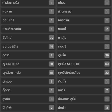
กำลังภายใน
1
ขโมย
1
คนหาย
1
ฆ่าตกรรม
1
จอมยุทธ
1
จักรวาล
1
ช่วยตัวประกัน
1
ซอมบี้
2
ซับไทย
72
ซามูไร
1
ซุปเปอร์ฮีโร่
19
ดนตรี
1
ดารา
2
ดูซีรี่ย์
36
ดูหนัง 2022
31
ดูหนัง NETFLIX
143
ดูหนังภาคต่อ
115
ดูหนังใหม่ชนโรง
22
ตำรวจ
5
ติดถ้ำ
1
ตุ๊กตา
1
ทหาร
7
ธุรกิจ
3
น้องหมา สุนัข
1
นักกีฬา
2
นักฆ่า
3