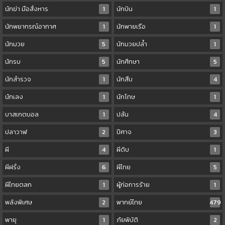
นักฆ่า มือสั่งหาร
1
นักบิน
1
นักพยากรณ์อากาศ
1
นักพายเรือ
1
นักมวย
5
นักมวยปล้ำ
1
นักรบ
5
นักศึกษา
5
นักสำรวจ
1
นักสืบ
4
นักเลง
1
นักโทษ
1
บาสเกตบอล
1
ปล้น
4
ปลาวาฬ
2
ปีศาจ
3
ผี
4
ผีดิบ
1
ผีฝรั่ง
6
ผีไทย
5
ผีไทยตลก
1
ผู้ก่อการร้าย
1
พลังพิเศษ
2
พากย์ไทย
479
พายุ
1
ภัยพิบัติ
2