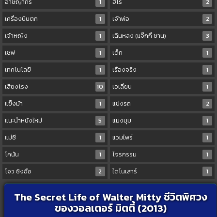
อาชญากร
1
ฮีโร่
2
เครื่องบินตก
1
เจ้าพ่อ
2
เจ้าหญิง
1
เฉินหลง (แจ๊กกี้ ชาน)
3
เชฟ
1
เด็ก
1
เทคโนโลยี
1
เรื่องจริง
1
เสียงโรง
10
เอเลี่ยน
1
แข็งม้า
1
แข่งรถ
2
แนะนำหนังใหม่
5
แมงมุม
1
แม่ชี
1
แวมไพร์
1
โคนัน
1
โจรกรรม
1
โจว ซิงฉือ
2
ไดโนเสาร์
1
The Secret Life of Walter Mitty ชีวิตพิศวง
ของวอลเตอร์ มิตตี้ (2013)