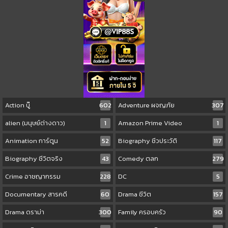
Action บู๊
602
Adventure ผจญภัย
307
alien (มนุษย์ต่างดาว)
1
Amazon Prime Video
1
Animation การ์ตูน
52
Biography ชีวประวัติ
117
Biography ชีวิตจริง
43
Comedy ตลก
279
Crime อาชญากรรม
228
DC
5
Documentary สารคดี
60
Drama ชีวิต
157
Drama ดราม่า
300
Family ครอบครัว
90