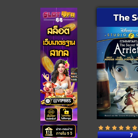
The S
7