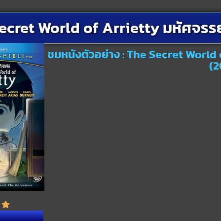
ecret World of Arrietty มหัศจรรย
ชมหนังตัวอย่าง : The Secret World 
(2