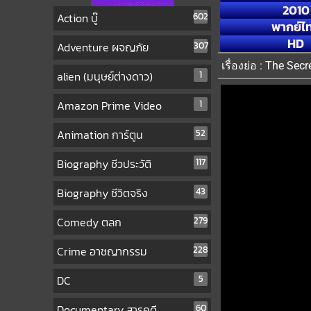
2010
Action บู๊
602
พากย์ไ
HD
Adventure ผจญภัย
307
เรื่องย่อ : The Se
alien (มนุษย์ต่างดาว)
1
Amazon Prime Video
1
Animation การ์ตูน
52
Biography ชีวประวัติ
117
Biography ชีวิตจริง
43
Comedy ตลก
279
Crime อาชญากรรม
228
DC
5
Documentary สารคดี
60