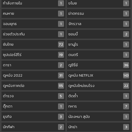
กำลังภายใน
1
ขโมย
1
คนหาย
1
ฆ่าตกรรม
1
จอมยุทธ
1
จักรวาล
1
ช่วยตัวประกัน
1
ซอมบี้
2
ซับไทย
72
ซามูไร
1
ซุปเปอร์ฮีโร่
19
ดนตรี
1
ดารา
2
ดูซีรี่ย์
36
ดูหนัง 2022
31
ดูหนัง NETFLIX
143
ดูหนังภาคต่อ
115
ดูหนังใหม่ชนโรง
22
ตำรวจ
5
ติดถ้ำ
1
ตุ๊กตา
1
ทหาร
7
ธุรกิจ
3
น้องหมา สุนัข
1
นักกีฬา
2
นักฆ่า
3