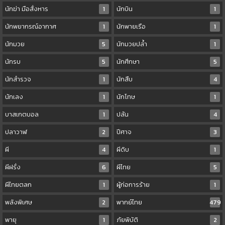
นักฆ่า มือสั่งหาร
1
นักบิน
1
นักพยากรณ์อากาศ
1
นักพายเรือ
1
นักมวย
5
นักมวยปล้ำ
1
นักรบ
5
นักศึกษา
5
นักสำรวจ
1
นักสืบ
4
นักเลง
1
นักโทษ
1
บาสเกตบอล
1
ปล้น
4
ปลาวาฬ
2
ปีศาจ
3
ผี
4
ผีดิบ
1
ผีฝรั่ง
6
ผีไทย
5
ผีไทยตลก
1
ผู้ก่อการร้าย
1
พลังพิเศษ
2
พากย์ไทย
479
พายุ
1
ภัยพิบัติ
2