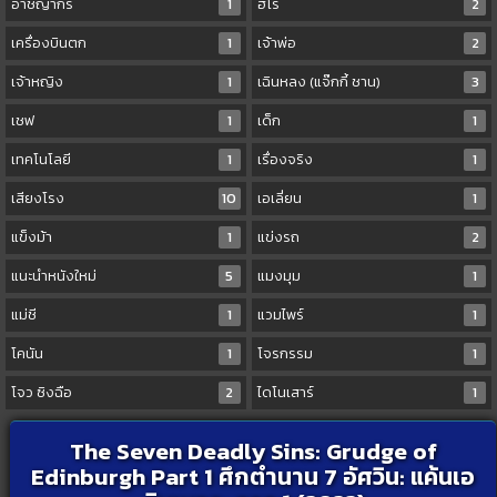
อาชญากร
1
ฮีโร่
2
เครื่องบินตก
1
เจ้าพ่อ
2
เจ้าหญิง
1
เฉินหลง (แจ๊กกี้ ชาน)
3
เชฟ
1
เด็ก
1
เทคโนโลยี
1
เรื่องจริง
1
เสียงโรง
10
เอเลี่ยน
1
แข็งม้า
1
แข่งรถ
2
แนะนำหนังใหม่
5
แมงมุม
1
แม่ชี
1
แวมไพร์
1
โคนัน
1
โจรกรรม
1
โจว ซิงฉือ
2
ไดโนเสาร์
1
The Seven Deadly Sins: Grudge of
Edinburgh Part 1 ศึกตำนาน 7 อัศวิน: แค้นเอ