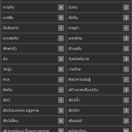
ภารกิจ
3
มังกร
2
มาเฟีย
3
มือปืน
3
มือสังหาร
1
ยากูซ่า
1
ยาเสพติด
1
ละครไทย
2
ลักพาตัว
1
ล้างแค้น
2
ลิง
2
วันคริสต์มาส
3
วัยรุ่น
5
วายร้าย
1
ศาล
1
ศิลปะการต่อสู้
1
ศิลปิน
1
สร้างจากเรื่องจริง
3
สัตว์
1
สัตว์น้ำ
1
สัตว์ประหลาด อสูรกาย
2
สัตว์ป่า
3
สัตว์เลี้ยง
5
สไนเปอร์
2
สไปเดอร์แมน ทั้งหมด ทุกภาค
5
หนังการ์ตูน
30