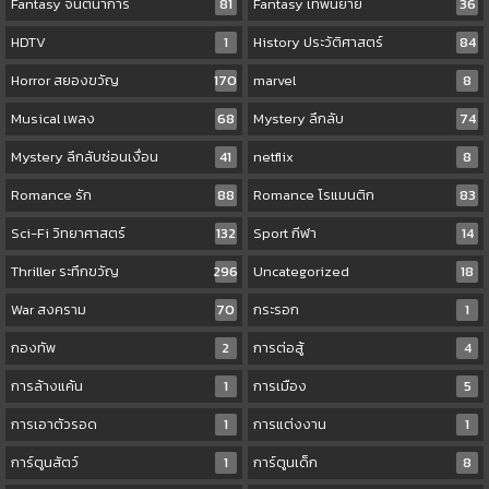
Fantasy จินตนาการ
81
Fantasy เทพนิยาย
36
HDTV
1
History ประวัติศาสตร์
84
Horror สยองขวัญ
170
marvel
8
Musical เพลง
68
Mystery ลึกลับ
74
Mystery ลึกลับซ่อนเงื่อน
41
netflix
8
Romance รัก
88
Romance โรแมนติก
83
Sci-Fi วิทยาศาสตร์
132
Sport กีฬา
14
Thriller ระทึกขวัญ
296
Uncategorized
18
War สงคราม
70
กระรอก
1
กองทัพ
2
การต่อสู้
4
การล้างแค้น
1
การเมือง
5
การเอาตัวรอด
1
การแต่งงาน
1
การ์ตูนสัตว์
1
การ์ตูนเด็ก
8