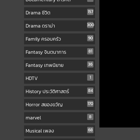
Drama ชีวิต
157
Drama ดราม่า
300
Family ครอบครัว
90
Fantasy จินตนาการ
81
Fantasy เทพนิยาย
36
HDTV
1
History ประวัติศาสตร์
84
Horror สยองขวัญ
170
marvel
8
Musical เพลง
68