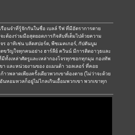
อนจำที่รู้จักกันในชื่อ เบลล์ รีฟ ที่มีอัตราการตาย
ม้จะต้องร่วมมือสุดยอดภารกิจลับที่เต็มไปด้วยความ
ร อาทิเช่น บลัดสปอร์ต, พีซเมคเกอร์, กัปตันบูม
ตขวัญใจทุกคนอย่าง ฮาร์ลีย์ ควินน์ มีการติดอาวุธและ
ี่มีทั้งเหล่าศัตรูและเหล่ากองโจรทุกซอกทุกมุม กองทัพ
เขา และหน่วยงานของ อแมนด้า วอลเลอร์ ที่คอย
้าวพลาดเพียงครั้งเดียวพวกเขาต้องตาย (ไม่ว่าจะด้วย
ินอันหอมหวลก็อยู่ไม่ไกลเกินเอื้อมพวกเขา พวกเขาทุก