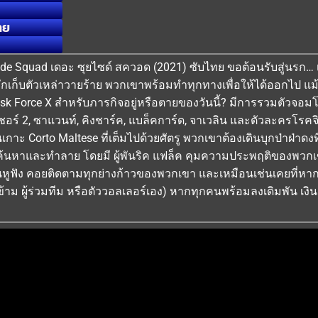
ทย
icide Squad เดอะ ซุยไซด์ สควอด (2021) ซับไทย ขอต้อนรับสู่นรก… เรื
่กักเก็บตัวเหล่าวายร้าย พวกเขาพร้อมทำทุกทางเพื่อให้ได้ออกไป แ
ask Force X สำหรับภารกิจอยู่หรือตายของวันนี้? มีการรวมตัวจอมโจ
ร์ 2, ซาแวนท์, คิงชาร์ค, แบล็คการ์ด, จาเวลิน และตัวละครโรคจิ
กาะ Corto Maltese ที่เต็มไปด้วยศัตรู พวกเขาต้องเดินบุกป่าฝ่าดงท
จค้นหาและทำลาย โดยมี ผู้พันริค แฟล็ค คุมความประพฤติของพวก
หูฟัง คอยติดตามทุกย่างก้าวของพวกเขา และเหมือนเช่นเคยที่หากก
้าม ผู้ร่วมทีม หรือตัววอลเลอร์เอง) หากทุกคนพร้อมลงเดิมพัน เง