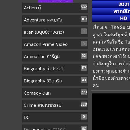
2021
Action บู๊
602
พากย์ไ
HD
Adventure ผจญภัย
307
เรื่องย่อ : The Su
alien (มนุษย์ต่างดาว)
1
สูงสุดในสหรัฐฯ ที
คลุมเครือในชื่อ T
Amazon Prime Video
1
เมอแรง, แรตแคทเชอ
Animation การ์ตูน
52
ปล่อยพวกเขาไว้บนเ
กำลังอยู่ในภารกิ
Biography ชีวประวัติ
117
บงการทุกอย่างผ่าน
น้ำมือของฝ่ายตรงข
Biography ชีวิตจริง
43
คน
Comedy ตลก
279
Crime อาชญากรรม
228
DC
5
Documentary สารคดี
60