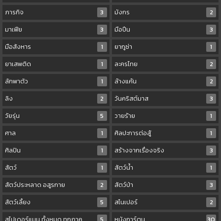
ภารกิจ
3
มังกร
2
มาเฟีย
3
มือปืน
3
มือสังหาร
1
ยากูซ่า
1
ยาเสพติด
1
ละครไทย
2
ลักพาตัว
1
ล้างแค้น
2
ลิง
2
วันคริสต์มาส
3
วัยรุ่น
5
วายร้าย
1
ศาล
1
ศิลปะการต่อสู้
1
ศิลปิน
1
สร้างจากเรื่องจริง
3
สัตว์
1
สัตว์น้ำ
1
สัตว์ประหลาด อสูรกาย
2
สัตว์ป่า
3
สัตว์เลี้ยง
5
สไนเปอร์
2
สไปเดอร์แมน ทั้งหมด ทุกภาค
5
หนังการ์ตูน
30