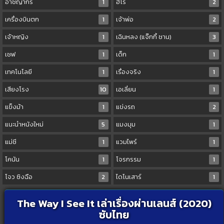
อาชญากร
1
ฮีโร่
2
เครื่องบินตก
1
เจ้าพ่อ
2
เจ้าหญิง
1
เฉินหลง (แจ๊กกี้ ชาน)
3
เชฟ
1
เด็ก
1
เทคโนโลยี
1
เรื่องจริง
1
เสียงโรง
10
เอเลี่ยน
1
แข็งม้า
1
แข่งรถ
2
แนะนำหนังใหม่
5
แมงมุม
1
แม่ชี
1
แวมไพร์
1
โคนัน
1
โจรกรรม
1
โจว ซิงฉือ
2
ไดโนเสาร์
1
The Way I See It เล่าเรื่องผ่านเลนส์ (2020)
ซับไทย