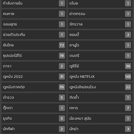
กำลังภายใน
1
ขโมย
1
คนหาย
1
ฆ่าตกรรม
1
จอมยุทธ
1
จักรวาล
1
ช่วยตัวประกัน
1
ซอมบี้
2
ซับไทย
72
ซามูไร
1
ซุปเปอร์ฮีโร่
19
ดนตรี
1
ดารา
2
ดูซีรี่ย์
36
ดูหนัง 2022
31
ดูหนัง NETFLIX
143
ดูหนังภาคต่อ
115
ดูหนังใหม่ชนโรง
22
ตำรวจ
5
ติดถ้ำ
1
ตุ๊กตา
1
ทหาร
7
ธุรกิจ
3
น้องหมา สุนัข
1
นักกีฬา
2
นักฆ่า
3