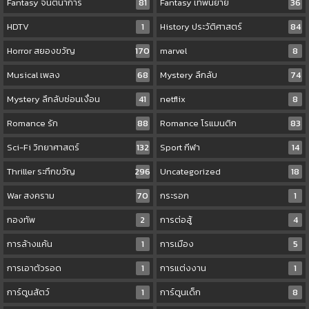
Fantasy จินตนาการ
81
Fantasy เทพนิยาย
36
HDTV
1
History ประวัติศาสตร์
84
Horror สยองขวัญ
170
marvel
8
Musical เพลง
68
Mystery ลึกลับ
74
Mystery ลึกลับซ่อนเงื่อน
41
netflix
8
Romance รัก
88
Romance โรแมนติก
83
Sci-Fi วิทยาศาสตร์
132
Sport กีฬา
14
Thriller ระทึกขวัญ
296
Uncategorized
18
War สงคราม
70
กระรอก
1
กองทัพ
2
การต่อสู้
4
การล้างแค้น
1
การเมือง
5
การเอาตัวรอด
1
การแต่งงาน
1
การ์ตูนสัตว์
1
การ์ตูนเด็ก
8