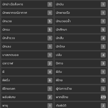
นักฆ่า มือสั่งหาร
1
นักบิน
1
นักพยากรณ์อากาศ
1
นักพายเรือ
1
นักมวย
5
นักมวยปล้ำ
1
นักรบ
5
นักศึกษา
5
นักสำรวจ
1
นักสืบ
4
นักเลง
1
นักโทษ
1
บาสเกตบอล
1
ปล้น
4
ปลาวาฬ
2
ปีศาจ
3
ผี
4
ผีดิบ
1
ผีฝรั่ง
6
ผีไทย
5
ผีไทยตลก
1
ผู้ก่อการร้าย
1
พลังพิเศษ
2
พากย์ไทย
479
พายุ
1
ภัยพิบัติ
2