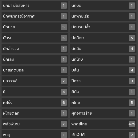
นักฆ่า มือสั่งหาร
1
นักบิน
1
นักพยากรณ์อากาศ
1
นักพายเรือ
1
นักมวย
5
นักมวยปล้ำ
1
นักรบ
5
นักศึกษา
5
นักสำรวจ
1
นักสืบ
4
นักเลง
1
นักโทษ
1
บาสเกตบอล
1
ปล้น
4
ปลาวาฬ
2
ปีศาจ
3
ผี
4
ผีดิบ
1
ผีฝรั่ง
6
ผีไทย
5
ผีไทยตลก
1
ผู้ก่อการร้าย
1
พลังพิเศษ
2
พากย์ไทย
479
พายุ
1
ภัยพิบัติ
2