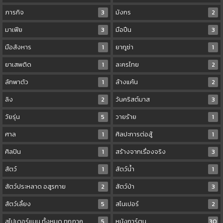
ภารกิจ
3
มังกร
2
มาเฟีย
3
มือปืน
3
มือสังหาร
1
ยากูซ่า
1
ยาเสพติด
1
ละครไทย
2
ลักพาตัว
1
ล้างแค้น
2
ลิง
2
วันคริสต์มาส
3
วัยรุ่น
5
วายร้าย
1
ศาล
1
ศิลปะการต่อสู้
1
ศิลปิน
1
สร้างจากเรื่องจริง
3
สัตว์
1
สัตว์น้ำ
1
สัตว์ประหลาด อสูรกาย
2
สัตว์ป่า
3
สัตว์เลี้ยง
5
สไนเปอร์
2
สไปเดอร์แมน ทั้งหมด ทุกภาค
5
หนังการ์ตูน
30