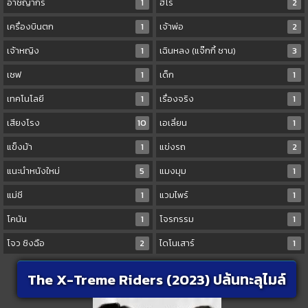
อาชญากร
1
ฮีโร่
2
เครื่องบินตก
1
เจ้าพ่อ
2
เจ้าหญิง
1
เฉินหลง (แจ๊กกี้ ชาน)
3
เชฟ
1
เด็ก
1
เทคโนโลยี
1
เรื่องจริง
1
เสียงโรง
10
เอเลี่ยน
1
แข็งม้า
1
แข่งรถ
2
แนะนำหนังใหม่
5
แมงมุม
1
แม่ชี
1
แวมไพร์
1
โคนัน
1
โจรกรรม
1
โจว ซิงฉือ
2
ไดโนเสาร์
1
The X-Treme Riders (2023) ปล้นทะลุไมล์