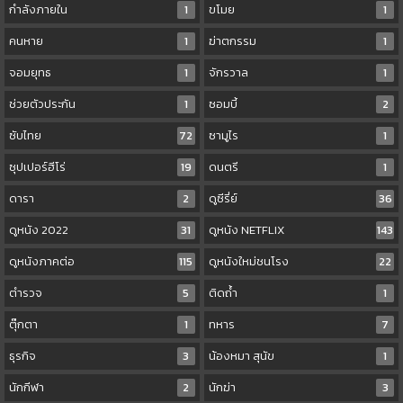
กำลังภายใน
1
ขโมย
1
คนหาย
1
ฆ่าตกรรม
1
จอมยุทธ
1
จักรวาล
1
ช่วยตัวประกัน
1
ซอมบี้
2
ซับไทย
72
ซามูไร
1
ซุปเปอร์ฮีโร่
19
ดนตรี
1
ดารา
2
ดูซีรี่ย์
36
ดูหนัง 2022
31
ดูหนัง NETFLIX
143
ดูหนังภาคต่อ
115
ดูหนังใหม่ชนโรง
22
ตำรวจ
5
ติดถ้ำ
1
ตุ๊กตา
1
ทหาร
7
ธุรกิจ
3
น้องหมา สุนัข
1
นักกีฬา
2
นักฆ่า
3