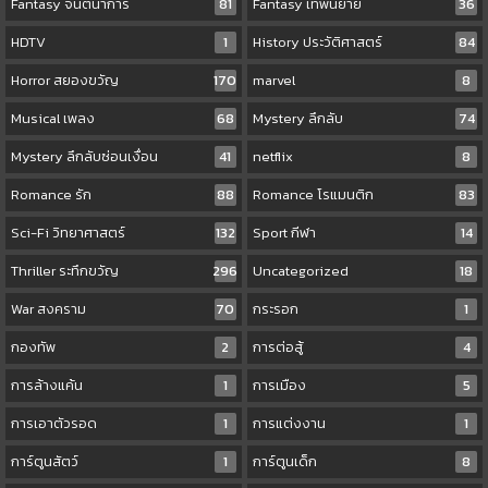
Fantasy จินตนาการ
81
Fantasy เทพนิยาย
36
HDTV
1
History ประวัติศาสตร์
84
Horror สยองขวัญ
170
marvel
8
Musical เพลง
68
Mystery ลึกลับ
74
Mystery ลึกลับซ่อนเงื่อน
41
netflix
8
Romance รัก
88
Romance โรแมนติก
83
Sci-Fi วิทยาศาสตร์
132
Sport กีฬา
14
Thriller ระทึกขวัญ
296
Uncategorized
18
War สงคราม
70
กระรอก
1
กองทัพ
2
การต่อสู้
4
การล้างแค้น
1
การเมือง
5
การเอาตัวรอด
1
การแต่งงาน
1
การ์ตูนสัตว์
1
การ์ตูนเด็ก
8