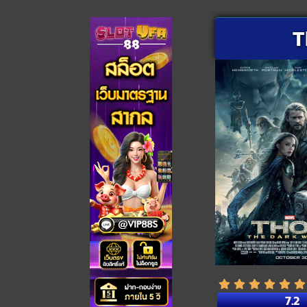
T
7.2