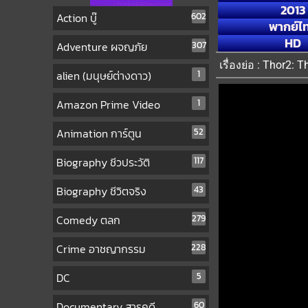
2013
Action บู๊
602
พากย์ไ
HD
Adventure ผจญภัย
307
เรื่องย่อ : Thor2:
alien (มนุษย์ต่างดาว)
1
Amazon Prime Video
1
Animation การ์ตูน
52
Biography ชีวประวัติ
117
Biography ชีวิตจริง
43
Comedy ตลก
279
Crime อาชญากรรม
228
DC
5
Documentary สารคดี
60