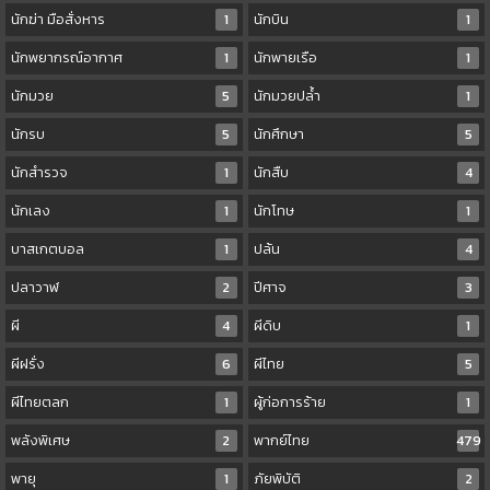
นักฆ่า มือสั่งหาร
1
นักบิน
1
นักพยากรณ์อากาศ
1
นักพายเรือ
1
นักมวย
5
นักมวยปล้ำ
1
นักรบ
5
นักศึกษา
5
นักสำรวจ
1
นักสืบ
4
นักเลง
1
นักโทษ
1
บาสเกตบอล
1
ปล้น
4
ปลาวาฬ
2
ปีศาจ
3
ผี
4
ผีดิบ
1
ผีฝรั่ง
6
ผีไทย
5
ผีไทยตลก
1
ผู้ก่อการร้าย
1
พลังพิเศษ
2
พากย์ไทย
479
พายุ
1
ภัยพิบัติ
2