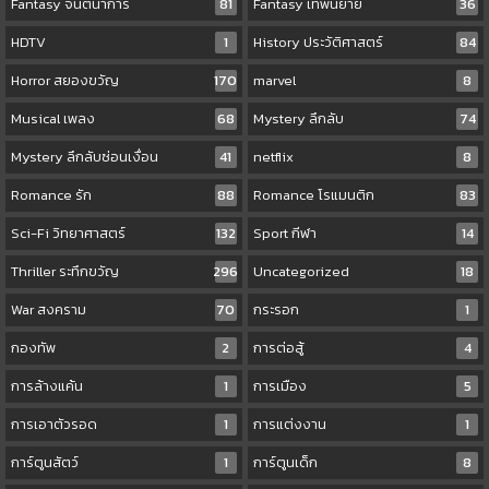
Fantasy จินตนาการ
81
Fantasy เทพนิยาย
36
HDTV
1
History ประวัติศาสตร์
84
Horror สยองขวัญ
170
marvel
8
Musical เพลง
68
Mystery ลึกลับ
74
Mystery ลึกลับซ่อนเงื่อน
41
netflix
8
Romance รัก
88
Romance โรแมนติก
83
Sci-Fi วิทยาศาสตร์
132
Sport กีฬา
14
Thriller ระทึกขวัญ
296
Uncategorized
18
War สงคราม
70
กระรอก
1
กองทัพ
2
การต่อสู้
4
การล้างแค้น
1
การเมือง
5
การเอาตัวรอด
1
การแต่งงาน
1
การ์ตูนสัตว์
1
การ์ตูนเด็ก
8