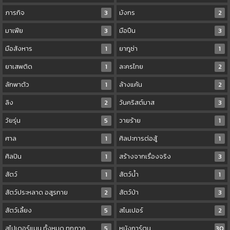
ภารกิจ
3
มังกร
2
มาเฟีย
3
มือปืน
3
มือสังหาร
1
ยากูซ่า
1
ยาเสพติด
1
ละครไทย
2
ลักพาตัว
1
ล้างแค้น
2
ลิง
2
วันคริสต์มาส
3
วัยรุ่น
5
วายร้าย
1
ศาล
1
ศิลปะการต่อสู้
1
ศิลปิน
1
สร้างจากเรื่องจริง
3
สัตว์
1
สัตว์น้ำ
1
สัตว์ประหลาด อสูรกาย
2
สัตว์ป่า
3
สัตว์เลี้ยง
5
สไนเปอร์
2
สไปเดอร์แมน ทั้งหมด ทุกภาค
5
หนังการ์ตูน
30