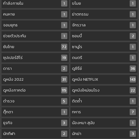
กำลังภายใน
1
ขโมย
1
คนหาย
1
ฆ่าตกรรม
1
จอมยุทธ
1
จักรวาล
1
ช่วยตัวประกัน
1
ซอมบี้
2
ซับไทย
72
ซามูไร
1
ซุปเปอร์ฮีโร่
19
ดนตรี
1
ดารา
2
ดูซีรี่ย์
36
ดูหนัง 2022
31
ดูหนัง NETFLIX
143
ดูหนังภาคต่อ
115
ดูหนังใหม่ชนโรง
22
ตำรวจ
5
ติดถ้ำ
1
ตุ๊กตา
1
ทหาร
7
ธุรกิจ
3
น้องหมา สุนัข
1
นักกีฬา
2
นักฆ่า
3