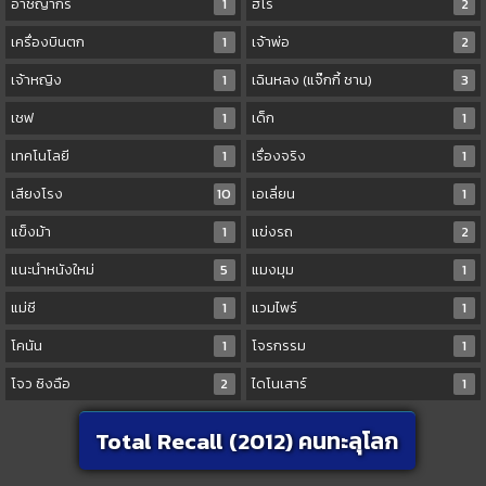
อาชญากร
1
ฮีโร่
2
เครื่องบินตก
1
เจ้าพ่อ
2
เจ้าหญิง
1
เฉินหลง (แจ๊กกี้ ชาน)
3
เชฟ
1
เด็ก
1
เทคโนโลยี
1
เรื่องจริง
1
เสียงโรง
10
เอเลี่ยน
1
แข็งม้า
1
แข่งรถ
2
แนะนำหนังใหม่
5
แมงมุม
1
แม่ชี
1
แวมไพร์
1
โคนัน
1
โจรกรรม
1
โจว ซิงฉือ
2
ไดโนเสาร์
1
Total Recall (2012) คนทะลุโลก