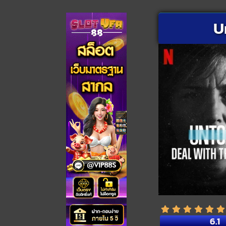
U
6.1