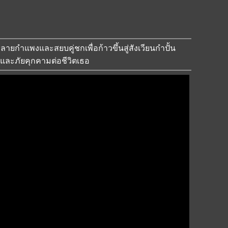
งทลายกำแพงและสยบคู่ชกเพื่อก้าวขึ้นสู่สังเวียนกำปั้น
และภัยคุกคามต่อชีวิตเธอ