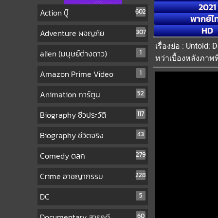
2021
Action บู๊
602
พากย์ไ
HD
Adventure ผจญภัย
307
เรื่องย่อ : Untold
alien (มนุษย์ต่างดาว)
1
ทว่าเบื้องหลังภา
Amazon Prime Video
1
Animation การ์ตูน
52
Biography ชีวประวัติ
117
Biography ชีวิตจริง
43
Comedy ตลก
279
Crime อาชญากรรม
228
DC
5
Documentary สารคดี
60