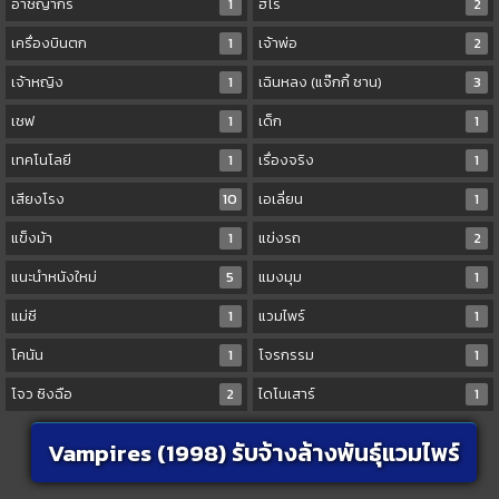
อาชญากร
1
ฮีโร่
2
เครื่องบินตก
1
เจ้าพ่อ
2
เจ้าหญิง
1
เฉินหลง (แจ๊กกี้ ชาน)
3
เชฟ
1
เด็ก
1
เทคโนโลยี
1
เรื่องจริง
1
เสียงโรง
10
เอเลี่ยน
1
แข็งม้า
1
แข่งรถ
2
แนะนำหนังใหม่
5
แมงมุม
1
แม่ชี
1
แวมไพร์
1
โคนัน
1
โจรกรรม
1
โจว ซิงฉือ
2
ไดโนเสาร์
1
Vampires (1998) รับจ้างล้างพันธุ์แวมไพร์