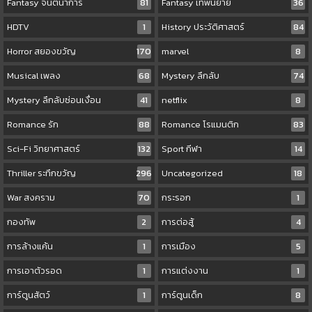
Fantasy จินตนาการ
81
Fantasy เทพนิยาย
36
HDTV
1
History ประวัติศาสตร์
84
Horror สยองขวัญ
170
marvel
8
Musical เพลง
68
Mystery ลึกลับ
74
Mystery ลึกลับซ่อนเงื่อน
41
netflix
8
Romance รัก
88
Romance โรแมนติก
83
Sci-Fi วิทยาศาสตร์
132
Sport กีฬา
14
Thriller ระทึกขวัญ
296
Uncategorized
18
War สงคราม
70
กระรอก
1
กองทัพ
2
การต่อสู้
4
การล้างแค้น
1
การเมือง
5
การเอาตัวรอด
1
การแต่งงาน
1
การ์ตูนสัตว์
1
การ์ตูนเด็ก
8