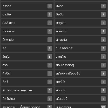
ภารกิจ
3
มังกร
2
มาเฟีย
3
มือปืน
3
มือสังหาร
1
ยากูซ่า
1
ยาเสพติด
1
ละครไทย
2
ลักพาตัว
1
ล้างแค้น
2
ลิง
2
วันคริสต์มาส
3
วัยรุ่น
5
วายร้าย
1
ศาล
1
ศิลปะการต่อสู้
1
ศิลปิน
1
สร้างจากเรื่องจริง
3
สัตว์
1
สัตว์น้ำ
1
สัตว์ประหลาด อสูรกาย
2
สัตว์ป่า
3
สัตว์เลี้ยง
5
สไนเปอร์
2
สไปเดอร์แมน ทั้งหมด ทุกภาค
5
หนังการ์ตูน
30