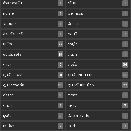
กำลังภายใน
1
ขโมย
1
คนหาย
1
ฆ่าตกรรม
1
จอมยุทธ
1
จักรวาล
1
ช่วยตัวประกัน
1
ซอมบี้
2
ซับไทย
72
ซามูไร
1
ซุปเปอร์ฮีโร่
19
ดนตรี
1
ดารา
2
ดูซีรี่ย์
36
ดูหนัง 2022
31
ดูหนัง NETFLIX
143
ดูหนังภาคต่อ
115
ดูหนังใหม่ชนโรง
22
ตำรวจ
5
ติดถ้ำ
1
ตุ๊กตา
1
ทหาร
7
ธุรกิจ
3
น้องหมา สุนัข
1
นักกีฬา
2
นักฆ่า
3