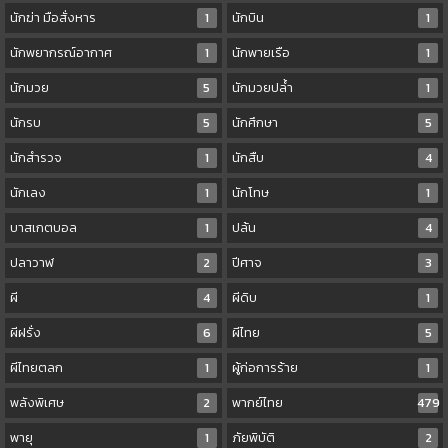
นักฆ่า มือสั่งหาร
1
นักบิน
1
นักพยากรณ์อากาศ
1
นักพายเรือ
1
นักมวย
5
นักมวยปล้ำ
1
นักรบ
5
นักศึกษา
5
นักสำรวจ
1
นักสืบ
4
นักเลง
1
นักโทษ
1
บาสเกตบอล
1
ปล้น
4
ปลาวาฬ
2
ปีศาจ
3
ผี
4
ผีดิบ
1
ผีฝรั่ง
6
ผีไทย
5
ผีไทยตลก
1
ผู้ก่อการร้าย
1
พลังพิเศษ
2
พากย์ไทย
479
พายุ
1
ภัยพิบัติ
2