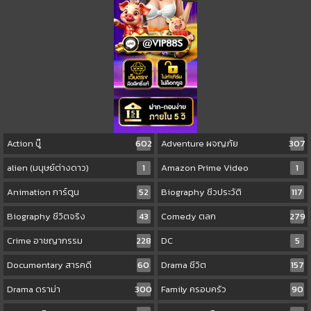
Action บู๊
602
Adventure ผจญภัย
307
alien (มนุษย์ต่างดาว)
1
Amazon Prime Video
1
Animation การ์ตูน
52
Biography ชีวประวัติ
117
Biography ชีวิตจริง
43
Comedy ตลก
279
Crime อาชญากรรม
228
DC
5
Documentary สารคดี
60
Drama ชีวิต
157
Drama ดราม่า
300
Family ครอบครัว
90