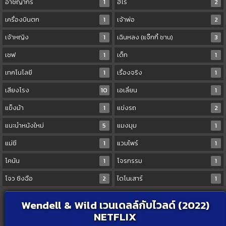
อาชญากร
1
ฮีโร่
2
เครื่องบินตก
1
เจ้าพ่อ
2
เจ้าหญิง
1
เฉินหลง (แจ๊กกี้ ชาน)
3
เชฟ
1
เด็ก
1
เทคโนโลยี
1
เรื่องจริง
1
เสียงโรง
10
เอเลี่ยน
1
แข็งม้า
1
แข่งรถ
2
แนะนำหนังใหม่
5
แมงมุม
1
แม่ชี
1
แวมไพร์
1
โคนัน
1
โจรกรรม
1
โจว ซิงฉือ
2
ไดโนเสาร์
1
Wendell & Wild เวนเดลล์กับไวลด์ (2022)
NETFLIX