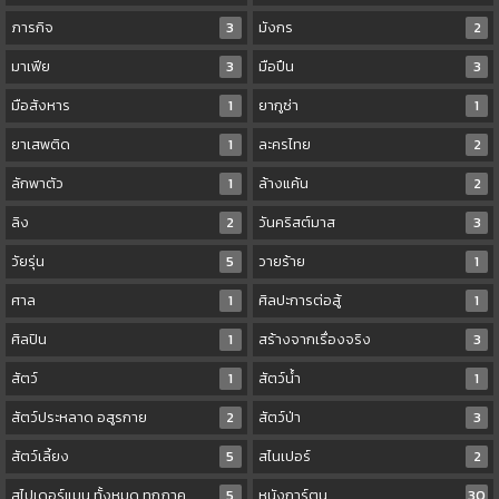
ภารกิจ
3
มังกร
2
มาเฟีย
3
มือปืน
3
มือสังหาร
1
ยากูซ่า
1
ยาเสพติด
1
ละครไทย
2
ลักพาตัว
1
ล้างแค้น
2
ลิง
2
วันคริสต์มาส
3
วัยรุ่น
5
วายร้าย
1
ศาล
1
ศิลปะการต่อสู้
1
ศิลปิน
1
สร้างจากเรื่องจริง
3
สัตว์
1
สัตว์น้ำ
1
สัตว์ประหลาด อสูรกาย
2
สัตว์ป่า
3
สัตว์เลี้ยง
5
สไนเปอร์
2
สไปเดอร์แมน ทั้งหมด ทุกภาค
5
หนังการ์ตูน
30