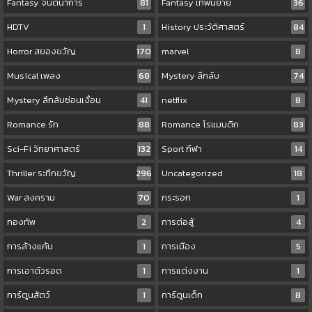
Fantasy จินตนาการ
81
Fantasy เทพนิยาย
36
HDTV
1
History ประวัติศาสตร์
84
Horror สยองขวัญ
170
marvel
8
Musical เพลง
68
Mystery ลึกลับ
74
Mystery ลึกลับซ่อนเงื่อน
41
netflix
8
Romance รัก
88
Romance โรแมนติก
83
Sci-Fi วิทยาศาสตร์
132
Sport กีฬา
14
Thriller ระทึกขวัญ
296
Uncategorized
18
War สงคราม
70
กระรอก
1
กองทัพ
2
การต่อสู้
4
การล้างแค้น
1
การเมือง
5
การเอาตัวรอด
1
การแต่งงาน
1
การ์ตูนสัตว์
1
การ์ตูนเด็ก
8