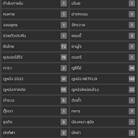
กำลังภายใน
1
ขโมย
1
คนหาย
1
ฆ่าตกรรม
1
จอมยุทธ
1
จักรวาล
1
ช่วยตัวประกัน
1
ซอมบี้
2
ซับไทย
72
ซามูไร
1
ซุปเปอร์ฮีโร่
19
ดนตรี
1
ดารา
2
ดูซีรี่ย์
36
ดูหนัง 2022
31
ดูหนัง NETFLIX
143
ดูหนังภาคต่อ
115
ดูหนังใหม่ชนโรง
22
ตำรวจ
5
ติดถ้ำ
1
ตุ๊กตา
1
ทหาร
7
ธุรกิจ
3
น้องหมา สุนัข
1
นักกีฬา
2
นักฆ่า
3