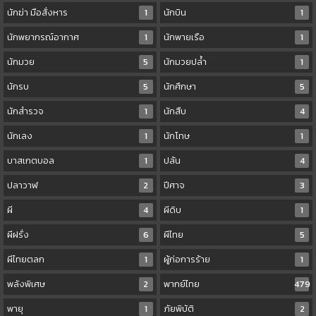
นักฆ่า มือสั่งหาร
1
นักบิน
1
นักพยากรณ์อากาศ
1
นักพายเรือ
1
นักมวย
5
นักมวยปล้ำ
1
นักรบ
5
นักศึกษา
5
นักสำรวจ
1
นักสืบ
4
นักเลง
1
นักโทษ
1
บาสเกตบอล
1
ปล้น
4
ปลาวาฬ
2
ปีศาจ
3
ผี
4
ผีดิบ
1
ผีฝรั่ง
6
ผีไทย
5
ผีไทยตลก
1
ผู้ก่อการร้าย
1
พลังพิเศษ
2
พากย์ไทย
479
พายุ
1
ภัยพิบัติ
2