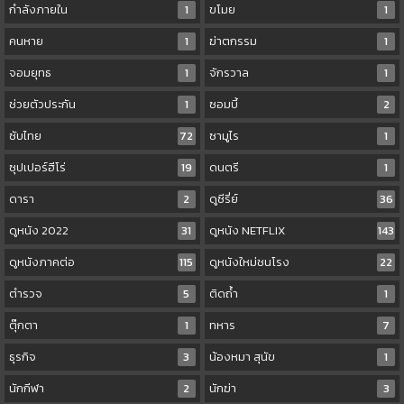
กำลังภายใน
1
ขโมย
1
คนหาย
1
ฆ่าตกรรม
1
จอมยุทธ
1
จักรวาล
1
ช่วยตัวประกัน
1
ซอมบี้
2
ซับไทย
72
ซามูไร
1
ซุปเปอร์ฮีโร่
19
ดนตรี
1
ดารา
2
ดูซีรี่ย์
36
ดูหนัง 2022
31
ดูหนัง NETFLIX
143
ดูหนังภาคต่อ
115
ดูหนังใหม่ชนโรง
22
ตำรวจ
5
ติดถ้ำ
1
ตุ๊กตา
1
ทหาร
7
ธุรกิจ
3
น้องหมา สุนัข
1
นักกีฬา
2
นักฆ่า
3