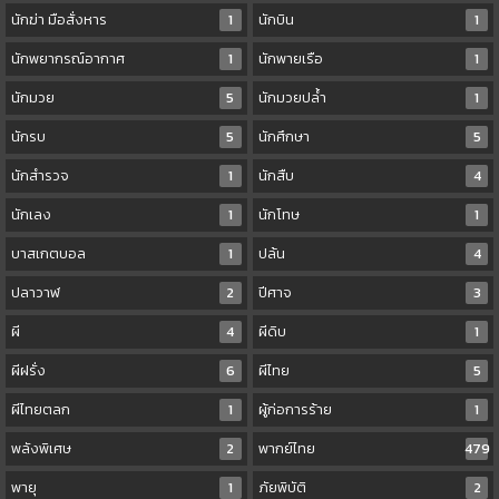
นักฆ่า มือสั่งหาร
1
นักบิน
1
นักพยากรณ์อากาศ
1
นักพายเรือ
1
นักมวย
5
นักมวยปล้ำ
1
นักรบ
5
นักศึกษา
5
นักสำรวจ
1
นักสืบ
4
นักเลง
1
นักโทษ
1
บาสเกตบอล
1
ปล้น
4
ปลาวาฬ
2
ปีศาจ
3
ผี
4
ผีดิบ
1
ผีฝรั่ง
6
ผีไทย
5
ผีไทยตลก
1
ผู้ก่อการร้าย
1
พลังพิเศษ
2
พากย์ไทย
479
พายุ
1
ภัยพิบัติ
2