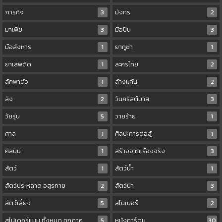
ภารกิจ
3
มังกร
2
มาเฟีย
3
มือปืน
3
มือสังหาร
1
ยากูซ่า
1
ยาเสพติด
1
ละครไทย
2
ลักพาตัว
1
ล้างแค้น
2
ลิง
2
วันคริสต์มาส
3
วัยรุ่น
5
วายร้าย
1
ศาล
1
ศิลปะการต่อสู้
1
ศิลปิน
1
สร้างจากเรื่องจริง
3
สัตว์
1
สัตว์น้ำ
1
สัตว์ประหลาด อสูรกาย
2
สัตว์ป่า
3
สัตว์เลี้ยง
5
สไนเปอร์
2
สไปเดอร์แมน ทั้งหมด ทุกภาค
5
หนังการ์ตูน
30