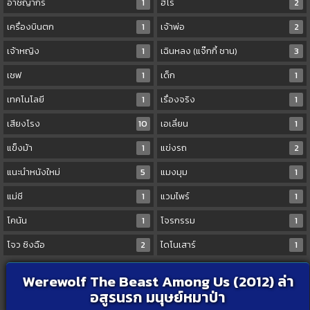
อาชญากร
1
ฮีโร่
2
เครื่องบินตก
1
เจ้าพ่อ
2
เจ้าหญิง
1
เฉินหลง (แจ๊กกี้ ชาน)
3
เชฟ
1
เด็ก
1
เทคโนโลยี
1
เรื่องจริง
1
เสียงโรง
10
เอเลี่ยน
1
แข็งม้า
1
แข่งรถ
2
แนะนำหนังใหม่
5
แมงมุม
1
แม่ชี
1
แวมไพร์
1
โคนัน
1
โจรกรรม
1
โจว ซิงฉือ
2
ไดโนเสาร์
1
Werewolf The Beast Among Us (2012) ล่า
อสูรนรก มนุษย์หมาป่า