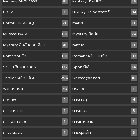
Fantasy จินตนาการ
81
Fantasy เทพนิยาย
36
HDTV
1
History ประวัติศาสตร์
84
Horror สยองขวัญ
170
marvel
8
Musical เพลง
68
Mystery ลึกลับ
74
Mystery ลึกลับซ่อนเงื่อน
41
netflix
8
Romance รัก
88
Romance โรแมนติก
83
Sci-Fi วิทยาศาสตร์
132
Sport กีฬา
14
Thriller ระทึกขวัญ
296
Uncategorized
18
War สงคราม
70
กระรอก
1
กองทัพ
2
การต่อสู้
4
การล้างแค้น
1
การเมือง
5
การเอาตัวรอด
1
การแต่งงาน
1
การ์ตูนสัตว์
1
การ์ตูนเด็ก
8