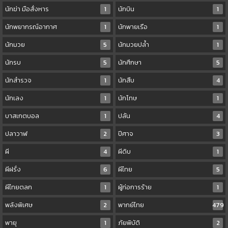
นักฆ่า มือสั่งหาร
1
นักบิน
1
นักพยากรณ์อากาศ
1
นักพายเรือ
1
นักมวย
5
นักมวยปล้ำ
1
นักรบ
5
นักศึกษา
5
นักสำรวจ
1
นักสืบ
4
นักเลง
1
นักโทษ
1
บาสเกตบอล
1
ปล้น
4
ปลาวาฬ
2
ปีศาจ
3
ผี
4
ผีดิบ
1
ผีฝรั่ง
6
ผีไทย
5
ผีไทยตลก
1
ผู้ก่อการร้าย
1
พลังพิเศษ
2
พากย์ไทย
479
พายุ
1
ภัยพิบัติ
2