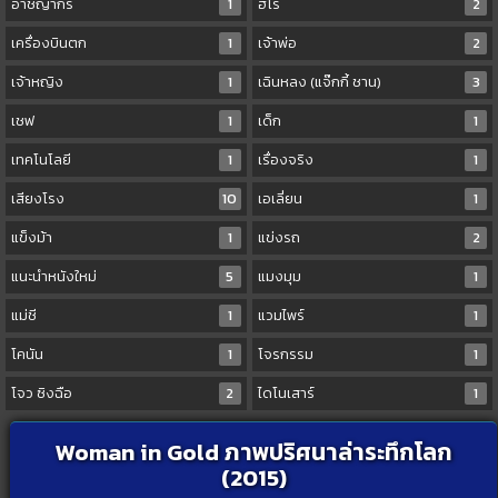
อาชญากร
1
ฮีโร่
2
เครื่องบินตก
1
เจ้าพ่อ
2
เจ้าหญิง
1
เฉินหลง (แจ๊กกี้ ชาน)
3
เชฟ
1
เด็ก
1
เทคโนโลยี
1
เรื่องจริง
1
เสียงโรง
10
เอเลี่ยน
1
แข็งม้า
1
แข่งรถ
2
แนะนำหนังใหม่
5
แมงมุม
1
แม่ชี
1
แวมไพร์
1
โคนัน
1
โจรกรรม
1
โจว ซิงฉือ
2
ไดโนเสาร์
1
Woman in Gold ภาพปริศนาล่าระทึกโลก
(2015)