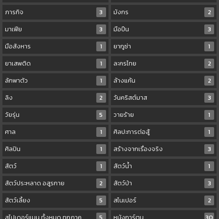
ภารกิจ
3
มังกร
2
มาเฟีย
3
มือปืน
3
มือสังหาร
1
ยากูซ่า
1
ยาเสพติด
1
ละครไทย
2
ลักพาตัว
1
ล้างแค้น
2
ลิง
2
วันคริสต์มาส
3
วัยรุ่น
5
วายร้าย
1
ศาล
1
ศิลปะการต่อสู้
1
ศิลปิน
1
สร้างจากเรื่องจริง
3
สัตว์
1
สัตว์น้ำ
1
สัตว์ประหลาด อสูรกาย
2
สัตว์ป่า
3
สัตว์เลี้ยง
5
สไนเปอร์
2
สไปเดอร์แมน ทั้งหมด ทุกภาค
5
หนังการ์ตูน
30