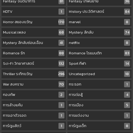
Fantasy จินตนาการ
81
Fantasy เทพนิยาย
36
HDTV
1
History ประวัติศาสตร์
84
Horror สยองขวัญ
170
marvel
8
Musical เพลง
68
Mystery ลึกลับ
74
Mystery ลึกลับซ่อนเงื่อน
41
netflix
8
Romance รัก
88
Romance โรแมนติก
83
Sci-Fi วิทยาศาสตร์
132
Sport กีฬา
14
Thriller ระทึกขวัญ
296
Uncategorized
18
War สงคราม
70
กระรอก
1
กองทัพ
2
การต่อสู้
4
การล้างแค้น
1
การเมือง
5
การเอาตัวรอด
1
การแต่งงาน
1
การ์ตูนสัตว์
1
การ์ตูนเด็ก
8