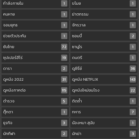
กำลังภายใน
1
ขโมย
1
คนหาย
1
ฆ่าตกรรม
1
จอมยุทธ
1
จักรวาล
1
ช่วยตัวประกัน
1
ซอมบี้
2
ซับไทย
72
ซามูไร
1
ซุปเปอร์ฮีโร่
19
ดนตรี
1
ดารา
2
ดูซีรี่ย์
36
ดูหนัง 2022
31
ดูหนัง NETFLIX
143
ดูหนังภาคต่อ
115
ดูหนังใหม่ชนโรง
22
ตำรวจ
5
ติดถ้ำ
1
ตุ๊กตา
1
ทหาร
7
ธุรกิจ
3
น้องหมา สุนัข
1
นักกีฬา
2
นักฆ่า
3